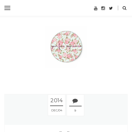
2014
DEC
04
9