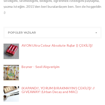
sevdiğimi, sevmediğimi, bildiğimi, öğrenmek istediğimi paylaşma,
yazma isteğim. 2011'den beri buralardayım ben. Sen de hoşgeldin
:)
POPÜLER YAZILAR
AVON Ultra Colour Absolute Rujlar || ÇEKİLİŞ!
Boyner - Sevil Alışverişim
(KAPANDI!, YORUM BIRAKMAYIN!) ÇEKİLİŞ! //
GIVEAWAY! (Urban Decay and MAC)