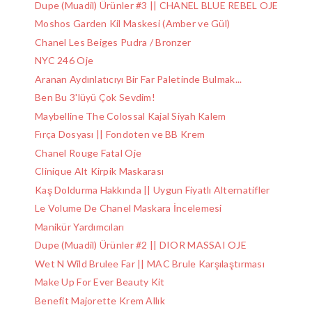
Dupe (Muadil) Ürünler #3 || CHANEL BLUE REBEL OJE
Moshos Garden Kil Maskesi (Amber ve Gül)
Chanel Les Beiges Pudra / Bronzer
NYC 246 Oje
Aranan Aydınlatıcıyı Bir Far Paletinde Bulmak...
Ben Bu 3'lüyü Çok Sevdim!
Maybelline The Colossal Kajal Siyah Kalem
Fırça Dosyası || Fondoten ve BB Krem
Chanel Rouge Fatal Oje
Clinique Alt Kirpik Maskarası
Kaş Doldurma Hakkında || Uygun Fiyatlı Alternatifler
Le Volume De Chanel Maskara İncelemesi
Manikür Yardımcıları
Dupe (Muadil) Ürünler #2 || DIOR MASSAI OJE
Wet N Wild Brulee Far || MAC Brule Karşılaştırması
Make Up For Ever Beauty Kit
Benefit Majorette Krem Allık