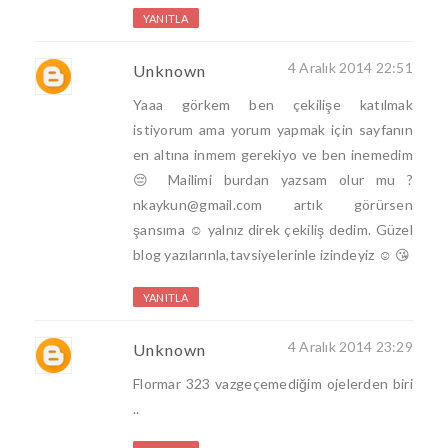
YANITLA
4 Aralık 2014 22:51
Unknown
Yaaa görkem ben çekilişe katılmak
istiyorum ama yorum yapmak için sayfanın
en altına inmem gerekiyo ve ben inemedim
😔 Mailimi burdan yazsam olur mu ?
nkaykun@gmail.com artık görürsen
şansıma ☺️ yalnız direk çekiliş dedim. Güzel
blog yazılarınla,tavsiyelerinle izindeyiz ☺️ 😘
YANITLA
4 Aralık 2014 23:29
Unknown
Flormar 323 vazgeçemediğim ojelerden biri
..