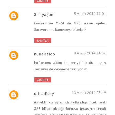
YANITLA
5 Aralık 2014 11:01
Siri yaşam
Görkemcim YKM de 27.5 essie ojeler.
Sanıyorum o kampanya bitmiş :/
YANITLA
8 Aralık 2014 14:56
hullabaloo
haftasonu aldım bu rengini :) dupe yazı
serisinin de devamını bekliyoruz.
YANITLA
13 Aralık 2014 23:49
ultradishy
iki yıldır kış aylarında kullandığım tek renk
323 idi ancak ağır kokusu fırçasının tırnak
etlerine oje bulaştırması ve de çok geç