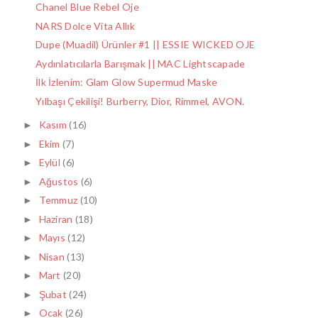
Chanel Blue Rebel Oje
NARS Dolce Vita Allık
Dupe (Muadil) Ürünler #1 || ESSIE WICKED OJE
Aydınlatıcılarla Barışmak || MAC Lightscapade
İlk İzlenim: Glam Glow Supermud Maske
Yılbaşı Çekilişi! Burberry, Dior, Rimmel, AVON.
Kasım
(16)
►
Ekim
(7)
►
Eylül
(6)
►
Ağustos
(6)
►
Temmuz
(10)
►
Haziran
(18)
►
Mayıs
(12)
►
Nisan
(13)
►
Mart
(20)
►
Şubat
(24)
►
Ocak
(26)
►