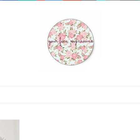
2017
OCT
18