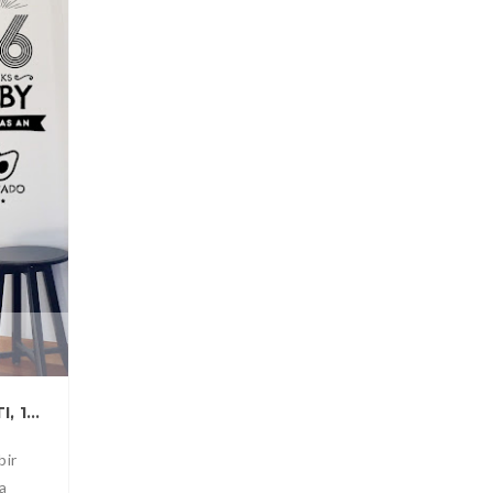
141
HAMILELIKTE LEKELENME, DÜŞÜK TEHDITI, 16. HAFTA
bir
ma