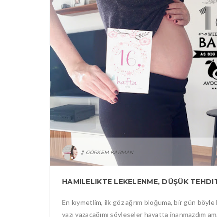
GÖRKEM KARMAN
En kıymetlim, ilk göz ağrım bloğuma, bir gün böyle 
yazı yazacağımı söyleseler hayatta inanmazdım a