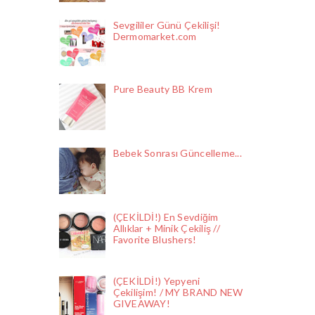
Sevgililer Günü Çekilişi!
Dermomarket.com
Pure Beauty BB Krem
Bebek Sonrası Güncelleme...
(ÇEKİLDİ!) En Sevdiğim
Allıklar + Minik Çekiliş //
Favorite Blushers!
(ÇEKİLDİ!) Yepyeni
Çekilişim! / MY BRAND NEW
GIVEAWAY!