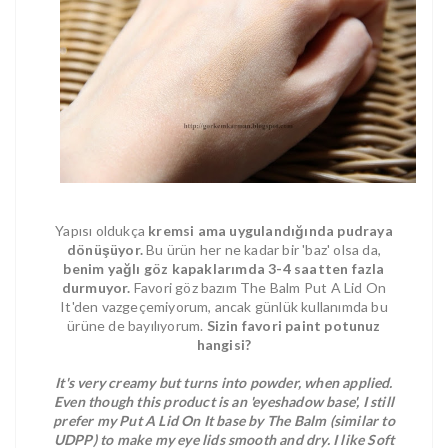
Yapısı oldukça
kremsi ama uygulandığında pudraya
dönüşüyor.
Bu ürün her ne kadar bir 'baz' olsa da,
benim yağlı göz kapaklarımda 3-4 saatten fazla
durmuyor.
Favori göz bazım The Balm Put A Lid On
It'den vazgeçemiyorum, ancak günlük kullanımda bu
ürüne de bayılıyorum.
Sizin favori paint potunuz
hangisi?
It's very creamy but turns into powder, when applied.
Even though this product is an 'eyeshadow base', I still
prefer my Put A Lid On It base by The Balm (similar to
UDPP) to make my eye lids smooth and dry. I like Soft