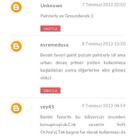
7 Temmuz 2013 22:50
Unknown
Painterly ve Groundwork ;)
YANITLA
8 Temmuz 2013 13:30
evremedusa
Benim favori paint potum painterly idi ama
urban decay primer potion kullanmaya
başladıktan sonra diğerlerine elim gitmez
oldu:)
YANITLA
9 Temmuz 2013 04:59
sey45
Benim favorim bu biliyorsun önceden
konuşmuştuk.Cok severim Soft
Ochre'yi.Tek başına far olarak kullanmayı da