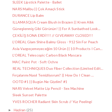
SLEEK Lipstick Palette - Ballet
NARS Malibu || Çok Amaçlı Stick
DURANCE Lip Balm
ILLAMASQUA Cream Blush in Brazen || Krem Allık
Güneşlenmiş Gibi Görünün! || For A Sunbathed Look...
ÇEKİLİŞ SONA ERDİ!!!! // GIVEAWAY CLOSED!!!
L'OREAL Glam Shine Balmy Gloss - 912 Sin For Peach
Asla Vazgeçemeyeceğim 10 Ürün || 10 Products I Can...
L'OREAL Telescopic Carbon Black Mascara
MAC Paint Pot - Soft Ochre
REAL TECHNIQUES Duo Fiber Collection (Limited Edit...
Fırçalarımı Nasıl Temizliyorum? || How Do I Clean ...
OOTD #1 || Bugün Ne Giydim? #1
NARS Velvet Matte Lip Pencil - Sex Machine
Sleek Sunset Palette
YVES ROCHER Radiant Skin Scrub // Yüz Peelingi
Haziran
(25)
►