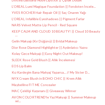
Dolce&Gabbana Nude Lipstick || Çıplak Dudak
L'OREAL Lumi Magique Foundation || Fondoten İncele...
YVES ROCHER Hair Repair Oil || Saç Onarım Yağı
L'OREAL Infallible Eyeshadows || Pigment Farlar
NARS Velvet Matte Lip Pencil - Red Square
KEEP CALM AND CLOUD 10 BEAUTY! || Cloud 10 Beauty
...
Gelin Makyajı (Kır Düğünü) || Bridal Makeup
Dior Rose Diamond Highlighter || Aydınlatıcı Yazısı
Kolay Gece Makyajı || Easy Night Out Makeup!
SLEEK Rose Gold Blush || Allık İncelemesi
EOS Lip Balm
Kız Kardeşim Bana Makyaj Yaparsa... // My Sister D...
NYX Cream Blush in BOHO CHIC || Krem Allık
Maybelline FIT ME Concealer
MAC Çekilişi Kazananı || Giveaway Winner
AVON COLORTREND'le Yaz Makyajı || Summer Makeup
wi...