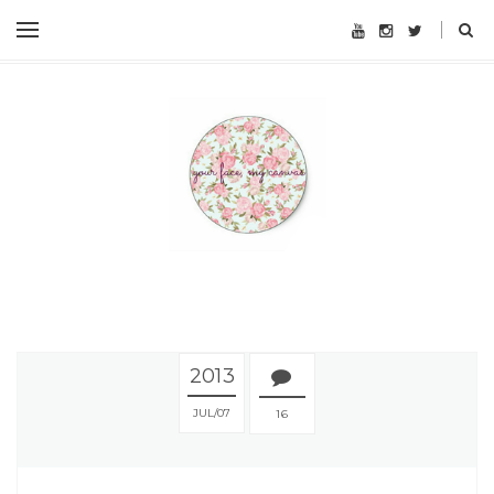
2013
JUL
07
16