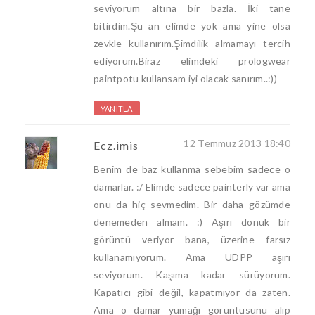
seviyorum altına bir bazla. İki tane
bitirdim.Şu an elimde yok ama yine olsa
zevkle kullanırım.Şimdilik almamayı tercih
ediyorum.Biraz elimdeki prologwear
paintpotu kullansam iyi olacak sanırım..:))
YANITLA
12 Temmuz 2013 18:40
Ecz.imis
Benim de baz kullanma sebebim sadece o
damarlar. :/ Elimde sadece painterly var ama
onu da hiç sevmedim. Bir daha gözümde
denemeden almam. :) Aşırı donuk bir
görüntü veriyor bana, üzerine farsız
kullanamıyorum. Ama UDPP aşırı
seviyorum. Kaşıma kadar sürüyorum.
Kapatıcı gibi değil, kapatmıyor da zaten.
Ama o damar yumağı görüntüsünü alıp