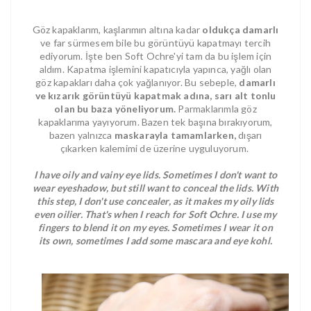
Göz kapaklarım, kaşlarımın altına kadar
oldukça damarlı
ve far sürmesem bile bu görüntüyü kapatmayı tercih
ediyorum. İşte ben Soft Ochre'yi tam da bu işlem için
aldım. Kapatma işlemini kapatıcıyla yapınca, yağlı olan
göz kapakları daha çok yağlanıyor. Bu sebeple,
damarlı
ve kızarık görüntüyü kapatmak adına, sarı alt tonlu
olan bu baza yöneliyorum.
Parmaklarımla göz
kapaklarıma yayıyorum. Bazen tek başına bırakıyorum,
bazen yalnızca
maskarayla tamamlarken,
dışarı
çıkarken kalemimi de üzerine uyguluyorum.
I have oily and vainy eye lids. Sometimes I don't want to
wear eyeshadow, but still want to conceal the lids. With
this step, I don't use concealer, as it makes my oily lids
even oilier. That's when I reach for Soft Ochre. I use my
fingers to blend it on my eyes. Sometimes I wear it on
its own, sometimes I add some mascara and eye kohl.