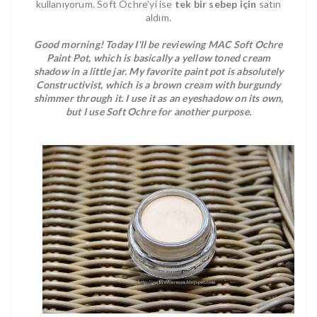
kullanıyorum. Soft Ochre'yi ise
tek bir sebep için
satın
aldım.
Good morning! Today I'll be reviewing MAC Soft Ochre
Paint Pot, which is basically a yellow toned cream
shadow in a little jar. My favorite paint pot is absolutely
Constructivist, which is a brown cream with burgundy
shimmer through it. I use it as an eyeshadow on its own,
but I use Soft Ochre for another purpose.