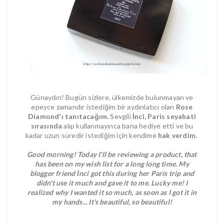
Günaydın! Bugün sizlere, ülkemizde bulunmayan ve
epeyce zamandır istediğim bir aydınlatıcı olan
Rose
Diamond'ı tanıtacağım.
Sevgili
İnci, Paris seyahati
sırasında
alıp kullanmayınca bana hediye etti ve bu
kadar uzun süredir istediğim için kendime
hak verdim.
Good morning! Today I'll be reviewing a product, that
has been on my wish list for a long long time. My
blogger friend İnci got this during her Paris trip and
didn't use it much and gave it to me. Lucky me! I
realized why I wanted it so much, as soon as I got it in
my hands... It's beautiful, so beautiful!