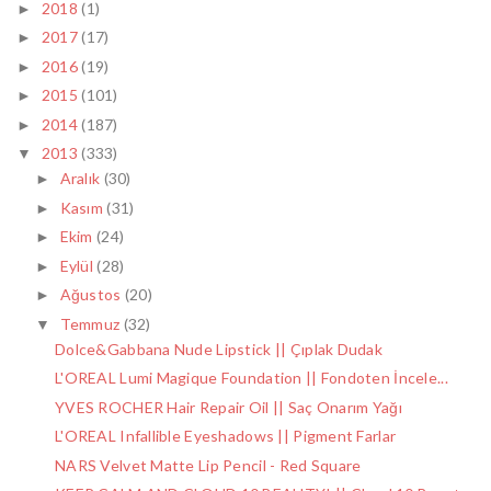
2018
(1)
►
2017
(17)
►
2016
(19)
►
2015
(101)
►
2014
(187)
►
2013
(333)
▼
Aralık
(30)
►
Kasım
(31)
►
Ekim
(24)
►
Eylül
(28)
►
Ağustos
(20)
►
Temmuz
(32)
▼
Dolce&Gabbana Nude Lipstick || Çıplak Dudak
L'OREAL Lumi Magique Foundation || Fondoten İncele...
YVES ROCHER Hair Repair Oil || Saç Onarım Yağı
L'OREAL Infallible Eyeshadows || Pigment Farlar
NARS Velvet Matte Lip Pencil - Red Square