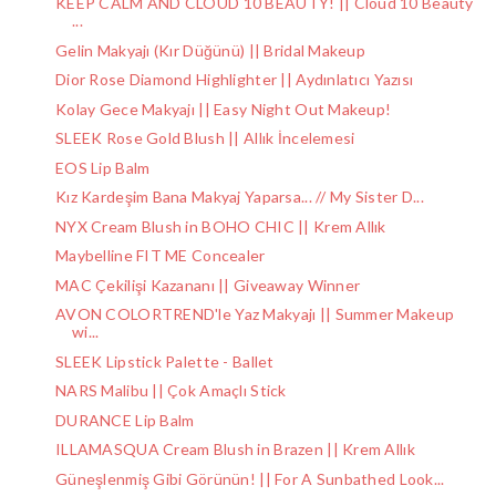
KEEP CALM AND CLOUD 10 BEAUTY! || Cloud 10 Beauty
...
Gelin Makyajı (Kır Düğünü) || Bridal Makeup
Dior Rose Diamond Highlighter || Aydınlatıcı Yazısı
Kolay Gece Makyajı || Easy Night Out Makeup!
SLEEK Rose Gold Blush || Allık İncelemesi
EOS Lip Balm
Kız Kardeşim Bana Makyaj Yaparsa... // My Sister D...
NYX Cream Blush in BOHO CHIC || Krem Allık
Maybelline FIT ME Concealer
MAC Çekilişi Kazananı || Giveaway Winner
AVON COLORTREND'le Yaz Makyajı || Summer Makeup
wi...
SLEEK Lipstick Palette - Ballet
NARS Malibu || Çok Amaçlı Stick
DURANCE Lip Balm
ILLAMASQUA Cream Blush in Brazen || Krem Allık
Güneşlenmiş Gibi Görünün! || For A Sunbathed Look...