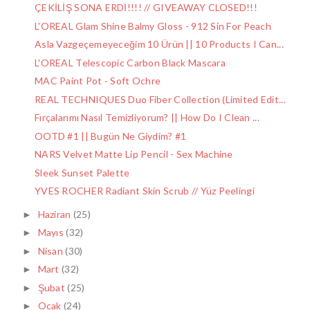
ÇEKİLİŞ SONA ERDİ!!!! // GIVEAWAY CLOSED!!!
L'OREAL Glam Shine Balmy Gloss - 912 Sin For Peach
Asla Vazgeçemeyeceğim 10 Ürün || 10 Products I Can...
L'OREAL Telescopic Carbon Black Mascara
MAC Paint Pot - Soft Ochre
REAL TECHNIQUES Duo Fiber Collection (Limited Edit...
Fırçalarımı Nasıl Temizliyorum? || How Do I Clean ...
OOTD #1 || Bugün Ne Giydim? #1
NARS Velvet Matte Lip Pencil - Sex Machine
Sleek Sunset Palette
YVES ROCHER Radiant Skin Scrub // Yüz Peelingi
Haziran
(25)
►
Mayıs
(32)
►
Nisan
(30)
►
Mart
(32)
►
Şubat
(25)
►
Ocak
(24)
►