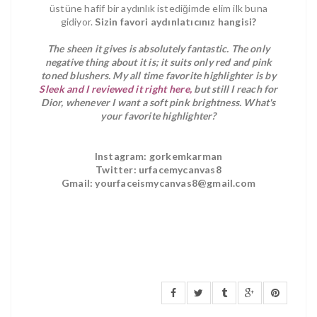
üstüne hafif bir aydınlık istediğimde elim ilk buna
gidiyor.
Sizin favori aydınlatıcınız hangisi?
The sheen it gives is absolutely fantastic. The only
negative thing about it is; it suits only red and pink
toned blushers. My all time favorite highlighter is by
Sleek and I reviewed it right here,
but still I reach for
Dior, whenever I want a soft pink brightness. What's
your favorite highlighter?
Instagram: gorkemkarman
Twitter: urfacemycanvas8
Gmail: yourfaceismycanvas8@gmail.com