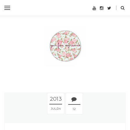
2013
JUL
24
12