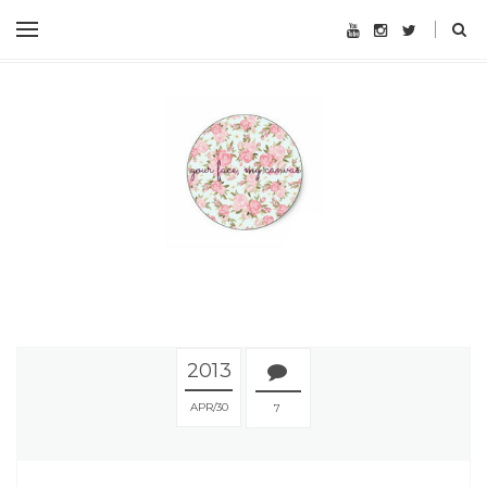
2013
APR
30
7