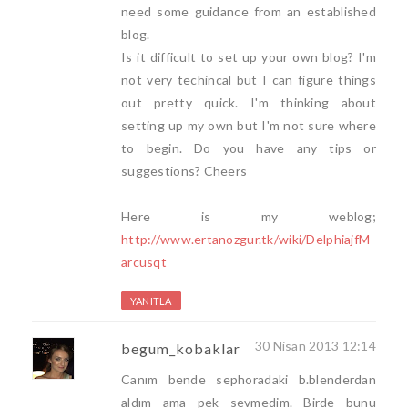
need some guidance from an established
blog.
Is it difficult to set up your own blog? I'm
not very techincal but I can figure things
out pretty quick. I'm thinking about
setting up my own but I'm not sure where
to begin. Do you have any tips or
suggestions? Cheers
Here is my weblog;
http://www.ertanozgur.tk/wiki/DelphiajfM
arcusqt
YANITLA
30 Nisan 2013 12:14
begum_kobaklar
Canım bende sephoradaki b.blenderdan
aldım ama pek sevmedim. Birde bunu