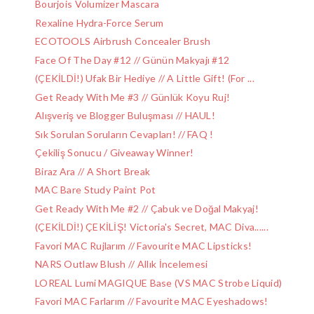
Bourjois Volumizer Mascara
Rexaline Hydra-Force Serum
ECOTOOLS Airbrush Concealer Brush
Face Of The Day #12 // Günün Makyajı #12
(ÇEKİLDİ!) Ufak Bir Hediye // A Little Gift! (For ...
Get Ready With Me #3 // Günlük Koyu Ruj!
Alışveriş ve Blogger Buluşması // HAUL!
Sık Sorulan Soruların Cevapları! // FAQ !
Çekiliş Sonucu / Giveaway Winner!
Biraz Ara // A Short Break
MAC Bare Study Paint Pot
Get Ready With Me #2 // Çabuk ve Doğal Makyaj!
(ÇEKİLDİ!) ÇEKİLİŞ! Victoria's Secret, MAC Diva......
Favori MAC Rujlarım // Favourite MAC Lipsticks!
NARS Outlaw Blush // Allık İncelemesi
LOREAL Lumi MAGIQUE Base (VS MAC Strobe Liquid)
Favori MAC Farlarım // Favourite MAC Eyeshadows!