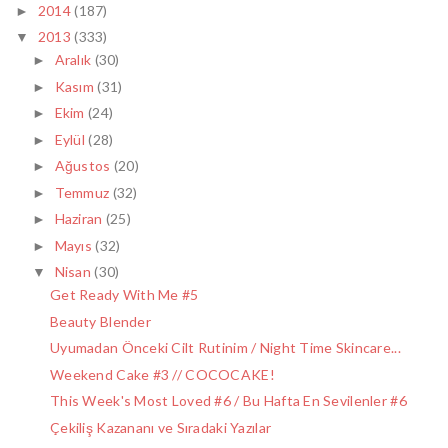
2014
(187)
►
2013
(333)
▼
Aralık
(30)
►
Kasım
(31)
►
Ekim
(24)
►
Eylül
(28)
►
Ağustos
(20)
►
Temmuz
(32)
►
Haziran
(25)
►
Mayıs
(32)
►
Nisan
(30)
▼
Get Ready With Me #5
Beauty Blender
Uyumadan Önceki Cilt Rutinim / Night Time Skincare...
Weekend Cake #3 // COCOCAKE!
This Week's Most Loved #6 / Bu Hafta En Sevilenler #6
Çekiliş Kazananı ve Sıradaki Yazılar