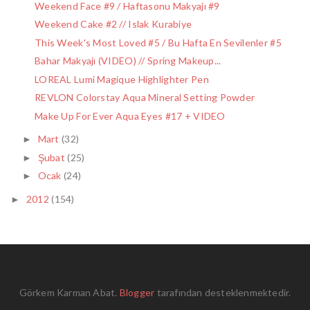
Weekend Face #9 / Haftasonu Makyajı #9
Weekend Cake #2 // Islak Kurabiye
This Week's Most Loved #5 / Bu Hafta En Sevilenler #5
Bahar Makyajı (VIDEO) // Spring Makeup...
LOREAL Lumi Magique Highlighter Pen
REVLON Colorstay Aqua Mineral Setting Powder
Make Up For Ever Aqua Eyes #17 + VIDEO
Mart
(32)
►
Şubat
(25)
►
Ocak
(24)
►
2012
(154)
►
Görkem Karman Abat.
Blogger
tarafından desteklenmektedir.