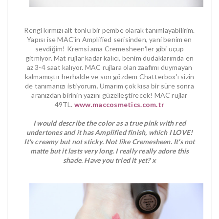
Rengi kırmızı alt tonlu bir pembe olarak tanımlayabilirim.
Yapısı ise MAC'in Amplified serisinden, yani benim en
sevdiğim! Kremsi ama Cremesheen'ler gibi uçup
gitmiyor. Mat rujlar kadar kalıcı, benim dudaklarımda en
az 3-4 saat kalıyor. MAC rujlara olan zaafımı duymayan
kalmamıştır herhalde ve son gözdem Chatterbox'ı sizin
de tanımanızı istiyorum. Umarım çok kısa bir süre sonra
aranızdan birinin yazını güzelleştirecek! MAC rujlar
49TL.
www.maccosmetics.com.tr
I would describe the color as a true pink with red
undertones and it has Amplified finish, which I LOVE!
It's creamy but not sticky. Not like Cremesheen. It's not
matte but it lasts very long. I really really adore this
shade. Have you tried it yet? x