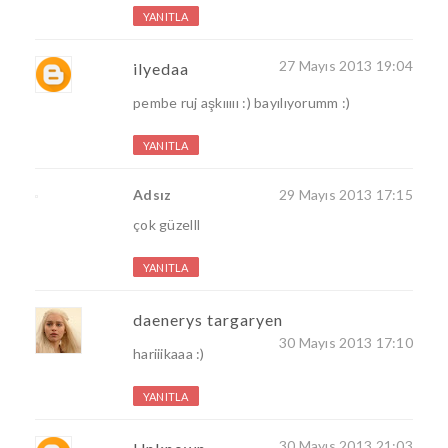
YANITLA
27 Mayıs 2013 19:04
ilyedaa
pembe ruj aşkııııı :) bayılıyorumm :)
YANITLA
Adsız
29 Mayıs 2013 17:15
çok güzelll
YANITLA
daenerys targaryen
30 Mayıs 2013 17:10
hariiikaaa :)
YANITLA
30 Mayıs 2013 21:03