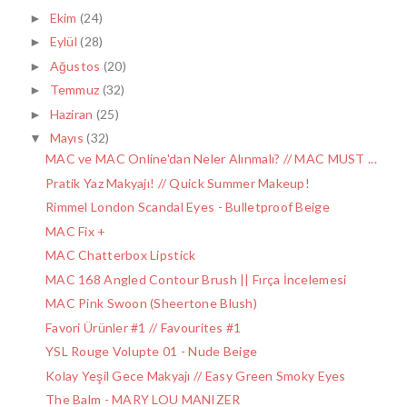
Ekim
(24)
►
Eylül
(28)
►
Ağustos
(20)
►
Temmuz
(32)
►
Haziran
(25)
►
Mayıs
(32)
▼
MAC ve MAC Online'dan Neler Alınmalı? // MAC MUST ...
Pratik Yaz Makyajı! // Quick Summer Makeup!
Rimmel London Scandal Eyes - Bulletproof Beige
MAC Fix +
MAC Chatterbox Lipstick
MAC 168 Angled Contour Brush || Fırça İncelemesi
MAC Pink Swoon (Sheertone Blush)
Favori Ürünler #1 // Favourites #1
YSL Rouge Volupte 01 - Nude Beige
Kolay Yeşil Gece Makyajı // Easy Green Smoky Eyes
The Balm - MARY LOU MANIZER