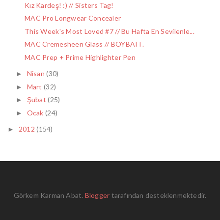
Kız Kardeş! :) // Sisters Tag!
MAC Pro Longwear Concealer
This Week's Most Loved #7 // Bu Hafta En Sevilenle...
MAC Cremesheen Glass // BOYBAIT.
MAC Prep + Prime Highlighter Pen
Nisan
(30)
►
Mart
(32)
►
Şubat
(25)
►
Ocak
(24)
►
2012
(154)
►
Görkem Karman Abat.
Blogger
tarafından desteklenmektedir.