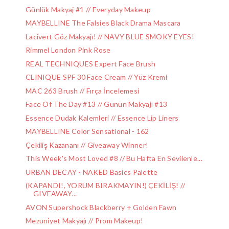
Günlük Makyaj #1 // Everyday Makeup
MAYBELLINE The Falsies Black Drama Mascara
Lacivert Göz Makyajı! // NAVY BLUE SMOKY EYES!
Rimmel London Pink Rose
REAL TECHNIQUES Expert Face Brush
CLINIQUE SPF 30 Face Cream // Yüz Kremi
MAC 263 Brush // Fırça İncelemesi
Face Of The Day #13 // Günün Makyajı #13
Essence Dudak Kalemleri // Essence Lip Liners
MAYBELLINE Color Sensational - 162
Çekiliş Kazananı // Giveaway Winner!
This Week's Most Loved #8 // Bu Hafta En Sevilenle...
URBAN DECAY - NAKED Basics Palette
(KAPANDI!, YORUM BIRAKMAYIN!) ÇEKİLİŞ! //
GIVEAWAY...
AVON Supershock Blackberry + Golden Fawn
Mezuniyet Makyajı // Prom Makeup!