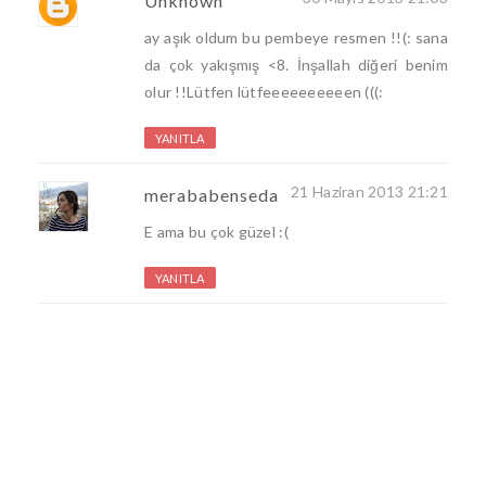
Unknown
ay aşık oldum bu pembeye resmen !!(: sana
da çok yakışmış <8. İnşallah diğeri benim
olur !!Lütfen lütfeeeeeeeeeen (((:
YANITLA
21 Haziran 2013 21:21
merababenseda
E ama bu çok güzel :(
YANITLA