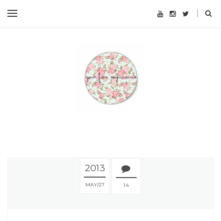
2013
MAY
27
14