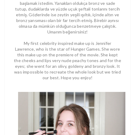
başlamak istedim. Yanakları oldukça bronz ve sade
tutup, dudaklarda ve yüzde uçuk şeftali tonlarını tercih
etmiş. Gözlerinde ise zeytin yeşili ışıltılı, içinde altın ve
bronz yansıması olan bir far tercih etmiş. Birebir aynısı
olmasa da mümkün olduğunca benzetmeye çalıştık.
Umarım beğenirsiniz!
My first celebrity inspired make up is Jennifer
Lawrence, who is the star of Hunger Games. She wore
this make up on the premiere of the movie. She kept
the cheeks and lips very nude peachy tones and for the
eyes; she went for an olivy, goldeny and bronzy look. It
was impossible to recreate the whole look but we tried
our best. Hope you enjoy!