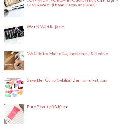
(KAPANDI!, YORUM BIRAKMAYIN!) ÇEKİLİŞ! //
GIVEAWAY! (Urban Decay and MAC)
Wet N Wild Rujlarım
MAC Retro Matte Ruj İncelemesi & Hediye
Sevgililer Günü Çekilişi! Dermomarket.com
Pure Beauty BB Krem