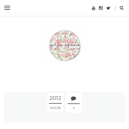
2012
AUG
18
3