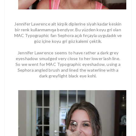
Jennifer Lawrence alt kirpik diplerine siyah kadar keskin
bir renk kullanmamışa benziyor. Bu yüzden koyu gri olan
MAC Typographic farı Sephora açılı fırçayla uyguladık ve
göz içine koyu gri göz kalemi çektik.
Jennifer Lawrence seems to have rather a dark grey
eyeshadow smudged very close to her lower lash line.
So we went for MAC Typographic eyeshadow, using a
Sephora angled brush and lined the waterline with a
dark grey/light black eye kohl.