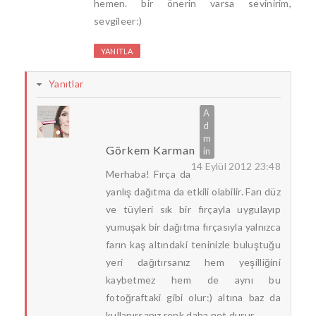
hemen. bir önerin varsa sevinirim,
sevgileer:)
YANITLA
Yanıtlar
Görkem Karman
14 Eylül 2012 23:48
Merhaba! Fırça da
yanlış dağıtma da etkili olabilir. Farı düz
ve tüyleri sık bir fırçayla uygulayıp
yumuşak bir dağıtma fırçasıyla yalnızca
farın kaş altındaki teninizle buluştuğu
yeri dağıtırsanız hem yeşilliğini
kaybetmez hem de aynı bu
fotoğraftaki gibi olur:) altına baz da
kullanırsanız renk daha net durur.