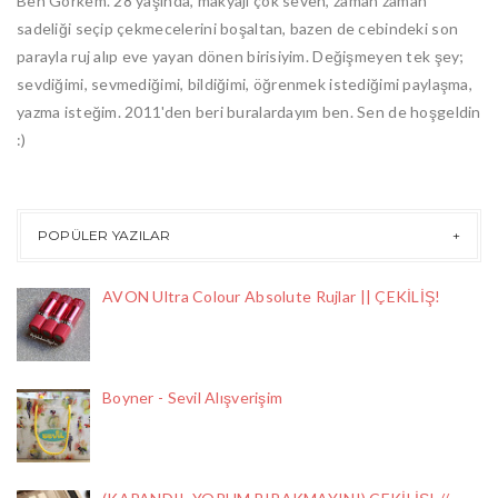
Ben Görkem. 28 yaşında, makyajı çok seven, zaman zaman
sadeliği seçip çekmecelerini boşaltan, bazen de cebindeki son
parayla ruj alıp eve yayan dönen birisiyim. Değişmeyen tek şey;
sevdiğimi, sevmediğimi, bildiğimi, öğrenmek istediğimi paylaşma,
yazma isteğim. 2011'den beri buralardayım ben. Sen de hoşgeldin
:)
POPÜLER YAZILAR
AVON Ultra Colour Absolute Rujlar || ÇEKİLİŞ!
Boyner - Sevil Alışverişim