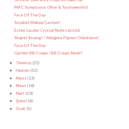
MAC Sumptuous Olive & Tavsiyeleriniz!
Face Of The Day
Seyahat Makyaj Çantam!
Estee Lauder Crystal Nude Lipstick
Regret Buying! / Aldığıma Pişman Olduklarım!
Face Of The Day
Garnier BB Cream / BB Cream Nedir?
Temmuz
(21)
►
Haziran
(12)
►
Mayıs
(13)
►
Nisan
(16)
►
Mart
(10)
►
Şubat
(6)
►
Ocak
(5)
►