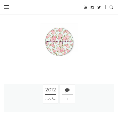
2012
AUG
02
1