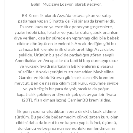
Balm; Mucizevi Losyon olarak geçiyor.
BB Krem ilk olarak Asya'da ortaya çıkan ve satış
patlaması yapan 5i hatta 6sı 7si bir arada kremlerdir.
Esasen kaza ve ya estetik operasyon geçirenlere,
yüzlerindeki izler, lekeler ve yaralar daha çabuk onarılsın
diye verilen, kısa bir sürede en yıpranmış cildi bile bebek
cildine dönüştüren kremlerdir. Ancak dediğim gibi bu
yalnızca BB kremlerin ilk olarak üretildiği Asya'da bu
şekilde. Ürünün bu şekilde patladığını gören sevgili
Amerikalılar ve Avrupalılar da tabii ki boş durmayıp ucuz
ve yüksek fiyatlı markaların BB kremlerini piyasaya
sürdüler. Ancak içeriğini tutturamadılar. Maybelline,
Garnier ve Bobbi Brown gibi markaların BB kremleri
mevcut. Ben de nasılsa cildim çok kuru, yüzümde sivilce
ve ya belirgin bir yara da yok, sıcakta da yoğun
kapatıcılık çekilmiyor diyerek çok çok uygun bir fiyata
(20TL filan olması lazım) Garnier BB kremi aldım.
İlk gün yüzümü yıkadıktan sonra direkt olarak cildime
sürdüm. Bu şekilde beğenmedim çünkü zaten kuru olan
cildimi daha da kuruttu ve kaşıntı yaptı. İkinci, üçüncü,
dördüncü ve beşinci gün ise günlük nemlendiricimin