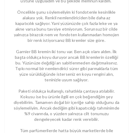
üstüne uyguladım ve bu şekilde memnun kaldım.
Öncelikle şunu söylemeliyim ki fondotenle kesinlikle
alakası yok. Renkli nemlendiriciden bile daha az
kapatıcılık sağlıyor. Yani yüzünüzde çok fazla leke ve ya
akne varsa bunu tavsiye etmiyorum. Sorunsuz bir cilde
yalnızca birazcık nem ve fondoten kullanmadan homojen
bir renk istiyorsanız BB kremler size göre.
Garnier BB kremin iki tonu var. Ben açık olanı aldım. İlk
başta oldukça koyu duruyor ancak BB kremlerin özelliği
bu. Yüzünüze değdiği an sabitlenmeden dağıtmalısınız.
Tıpkı normal bir nemlendirici sürer gibi parmaklarla tüm
yüze sürüldüğünde isterseniz en koyu rengini alın,
teninizle uyum sağlıyor.
Paketi oldukça kullanışlı, rahatlıkla çantaya atılabilir.
Kokusu ise bu ürünle ilgili en çok beğendiğim şey
diyebilirim. Tamamen doğal bir içeriğe sahip olduğunu da
söylemeliyim. Ancak dediğim gibi kapatıcılığı tahminimde
%9 civarında, o yüzden yalnızca cilt tonunuzu
dengeleyecek kadar renk verebilir.
Tüm parfümerilerde hatta büyük marketlerde bile