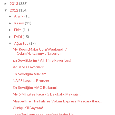
2013
(333)
►
2012
(154)
▼
Aralık
(15)
►
Kasım
(13)
►
Ekim
(11)
►
Eylül
(15)
►
Ağustos
(17)
▼
My Room,Make Up &Weekend! /
OdamMakyajımHaftasonum
En Sevdiklerim / All Time Favorites!
Ağustos Favorileri!
En Sevdiğim Allıklar!
NARS Laguna Bronzer
En Sevdiğim MAC Rujlarım!
My 5 Minutes Face / 5 Dakikalık Makyajım
Maybelline The Falsies Volum' Express Mascara (Fea...
Clinique'li Bayram!
Jennifer Lawrence Inspired Make Up