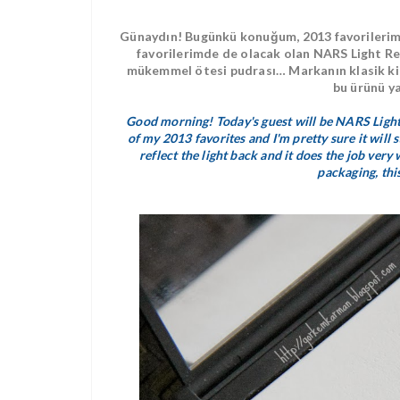
Günaydın! Bugünkü konuğum, 2013 favorilerimi
favorilerimde de olacak olan NARS Light Re
mükemmel ötesi pudrası… Markanın klasik kir 
bu ürünü y
Good morning! Today's guest will be NARS Light 
of my 2013 favorites and I'm pretty sure it will 
reflect the light back and it does the job very
packaging, this