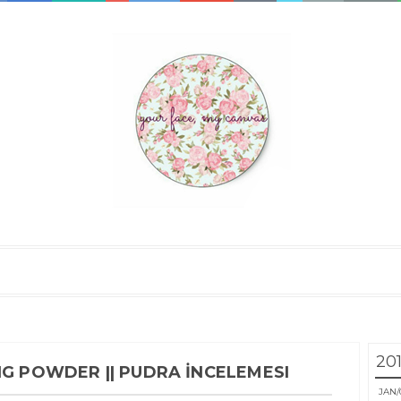
20
NG POWDER || PUDRA İNCELEMESI
JAN