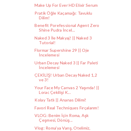
Make Up For Ever HD Elixir Serum
Pratik Öğle Kaçamağı: Tavuklu
Dilim!
Benefit Porefessional Agent Zero
Shine Pudra İncel...
Naked 3 İle Makyaj! || Naked 3
Tutorial!
Flormar Supershine 29 || Oje
İncelemesi
Urban Decay Naked 3 || Far Paleti
İncelemesi
ÇEKİLİŞ! Urban Decay Naked 1,2
ve 3!
Your Face My Canvas 2 Yaşında! ||
Lorac Çekilişi K...
Kolay Tatlı || Ananas Dilimi!
Favori Real Techniques Fırçalarım!
VLOG: Benim İçin Roma, Aşk
Çeşmesi, Dönüş...
Vlog: Roma'ya Varış, Otelimiz,