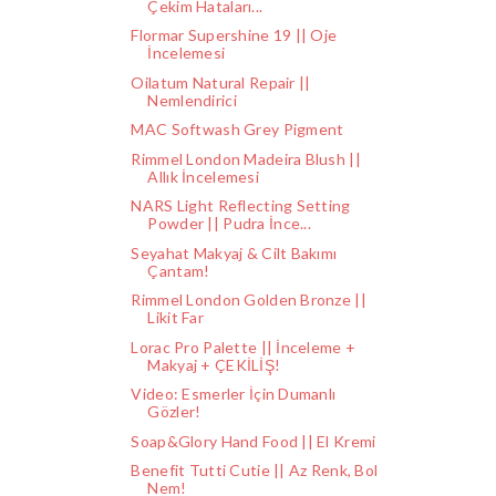
Çekim Hataları...
Flormar Supershine 19 || Oje
İncelemesi
Oilatum Natural Repair ||
Nemlendirici
MAC Softwash Grey Pigment
Rimmel London Madeira Blush ||
Allık İncelemesi
NARS Light Reflecting Setting
Powder || Pudra İnce...
Seyahat Makyaj & Cilt Bakımı
Çantam!
Rimmel London Golden Bronze ||
Likit Far
Lorac Pro Palette || İnceleme +
Makyaj + ÇEKİLİŞ!
Video: Esmerler İçin Dumanlı
Gözler!
Soap&Glory Hand Food || El Kremi
Benefit Tutti Cutie || Az Renk, Bol
Nem!