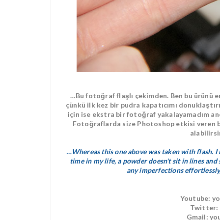
…Bu fotoğraf flaşlı çekimden. Ben bu ürünü e
çünkü ilk kez bir pudra kapatıcımı donuklaştı
için ise ekstra bir fotoğraf yakalayamadım an
Fotoğraflarda size Photoshop etkisi veren 
alabilirs
…Whereas this one above was taken with flash. I mo
time in my life, a powder doesn't sit in lines an
any imperfections effortlessl
Youtube: y
Twitter:
Gmail: yo