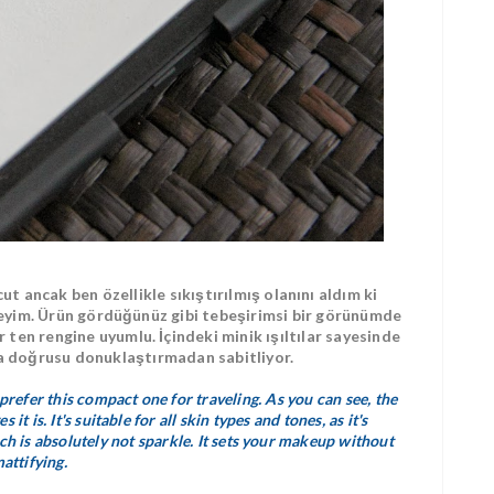
t ancak ben özellikle sıkıştırılmış olanını aldım ki
eyim. Ürün gördüğünüz gibi tebeşirimsi bir görünümde
ten rengine uyumlu. İçindeki minik ışıltılar sayesinde
 doğrusu donuklaştırmadan sabitliyor.
prefer this compact one for traveling. As you can see, the
t is. It's suitable for all skin types and tones, as it's
hich is absolutely not sparkle. It sets your makeup without
attifying.