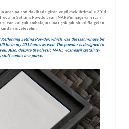
n arasına son dakikada giren ve yüksek ihtimalle 2014
flecting Setting Powder, yani NARS'ın ışığı yansıtan
tutan kauçuk ambalajına inat çok şık bir kılıfla gelen
akından inceleyelim.
Reflecting Setting Powder, which was the last minute bit
still be in my 2014 ones as well. The powder is designed to
 well. Also, despite the classic NARS -icaneasilygetdirty-
 stuff comes in a purse.