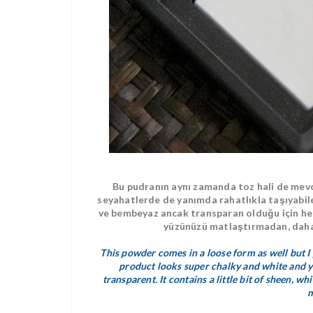
Bu pudranın aynı zamanda toz hali de mevcu
seyahatlerde de yanımda rahatlıkla taşıyabil
ve bembeyaz ancak transparan olduğu için her 
yüzünüzü matlaştırmadan, daha
This powder comes in a loose form as well but I 
product looks super chalky and white and yes i
transparent. It contains a little bit of sheen, w
m