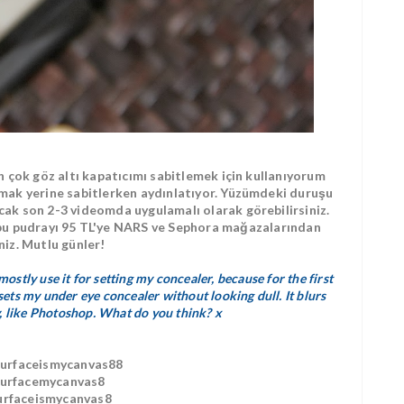
n çok göz altı kapatıcımı sabitlemek için kullanıyorum
rmak yerine sabitlerken aydınlatıyor. Yüzümdeki duruşu
cak son 2-3 videomda uygulamalı olarak görebilirsiniz.
bu pudrayı 95 TL'ye NARS ve Sephora mağazalarından
iniz. Mutlu günler!
stly use it for setting my concealer, because for the first
d sets my under eye concealer without looking dull. It blurs
y, like Photoshop. What do you think? x
ourfaceismycanvas88
 urfacemycanvas8
urfaceismycanvas8