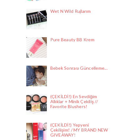
Wet N Wild Rujlarım
Pure Beauty BB Krem
Bebek Sonrası Güncelleme...
(ÇEKİLDİ!) En Sevdiğim
Allıklar + Minik Çekiliş //
Favorite Blushers!
(ÇEKİLDİ!) Yepyeni
Çekilişim! / MY BRAND NEW
GIVEAWAY!