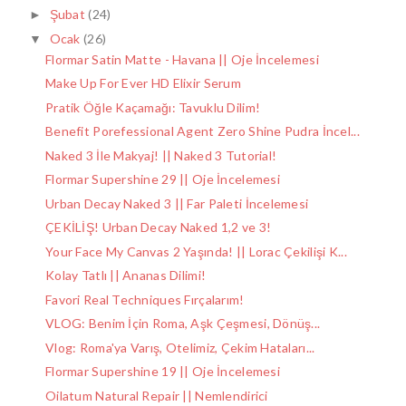
Şubat
(24)
►
Ocak
(26)
▼
Flormar Satin Matte - Havana || Oje İncelemesi
Make Up For Ever HD Elixir Serum
Pratik Öğle Kaçamağı: Tavuklu Dilim!
Benefit Porefessional Agent Zero Shine Pudra İncel...
Naked 3 İle Makyaj! || Naked 3 Tutorial!
Flormar Supershine 29 || Oje İncelemesi
Urban Decay Naked 3 || Far Paleti İncelemesi
ÇEKİLİŞ! Urban Decay Naked 1,2 ve 3!
Your Face My Canvas 2 Yaşında! || Lorac Çekilişi K...
Kolay Tatlı || Ananas Dilimi!
Favori Real Techniques Fırçalarım!
VLOG: Benim İçin Roma, Aşk Çeşmesi, Dönüş...
Vlog: Roma'ya Varış, Otelimiz, Çekim Hataları...
Flormar Supershine 19 || Oje İncelemesi
Oilatum Natural Repair || Nemlendirici