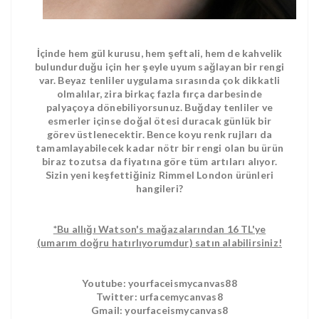
İçinde hem gül kurusu, hem şeftali, hem de kahvelik
bulundurduğu için her şeyle uyum sağlayan bir rengi
var. Beyaz tenliler uygulama sırasında çok dikkatli
olmalılar, zira birkaç fazla fırça darbesinde
palyaçoya dönebiliyorsunuz. Buğday tenliler ve
esmerler içinse doğal ötesi duracak günlük bir
görev üstlenecektir. Bence koyu renk rujları da
tamamlayabilecek kadar nötr bir rengi olan bu ürün
biraz tozutsa da fiyatına göre tüm artıları alıyor.
Sizin yeni keşfettiğiniz Rimmel London ürünleri
hangileri?
*Bu allığı Watson's mağazalarından 16 TL'ye
(umarım doğru hatırlıyorumdur) satın alabilirsiniz!
Youtube: yourfaceismycanvas88
Twitter: urfacemycanvas8
Gmail: yourfaceismycanvas8