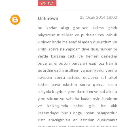
YANITLA
25 Ocak 2014 18:02
Unknown
bu kadar allıgı gorunce aklıma geldı
bılıyorsunuz allıklar ve pudralar cok cabuk
kırılıyor bnde malesaf elımden dusurdum ve
kırıldı sonra ne yapıcam dıye dusunurken bı
yerde karsıma cıktı ve hemen denedım
once allıgı butun parcaları ezıp toz halıne
getırdım ezdıgım allıgın yarısını kendı yerıne
koydum sonra ustunu duzleyıp saf alkol
sıktım baya ıslattım sonra gerıye kalan
alllıgıda koydum yıne duzettım ve saf alkolu
yıne sıktım ve sabaha kadar oyle bıraktım
ve kalktıgımda eskısı gıbı bır alık
karsımdaydı bunu cogu ınsan bılmıyordur
sızın aracılıgınızla en azından duyursanız
cogu ınsan yaralanır emınım sevgilerimle ıyı