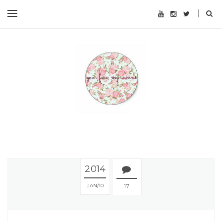
2014
JAN
10
17