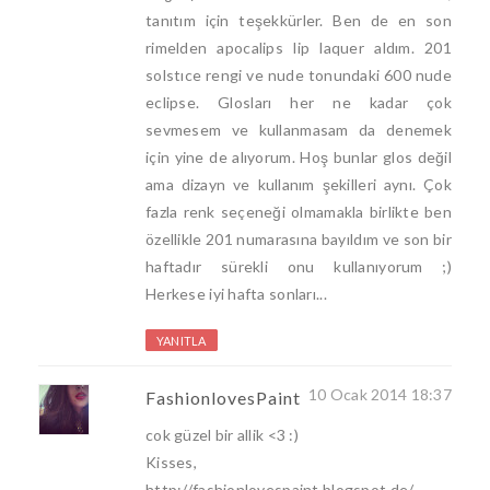
tanıtım için teşekkürler. Ben de en son
rimelden apocalips lip laquer aldım. 201
solstıce rengi ve nude tonundaki 600 nude
eclipse. Glosları her ne kadar çok
sevmesem ve kullanmasam da denemek
için yine de alıyorum. Hoş bunlar glos değil
ama dizayn ve kullanım şekilleri aynı. Çok
fazla renk seçeneği olmamakla birlikte ben
özellikle 201 numarasına bayıldım ve son bir
haftadır sürekli onu kullanıyorum ;)
Herkese iyi hafta sonları...
YANITLA
10 Ocak 2014 18:37
FashionlovesPaint
cok güzel bir allik <3 :)
Kisses,
http://fashionlovespaint.blogspot.de/