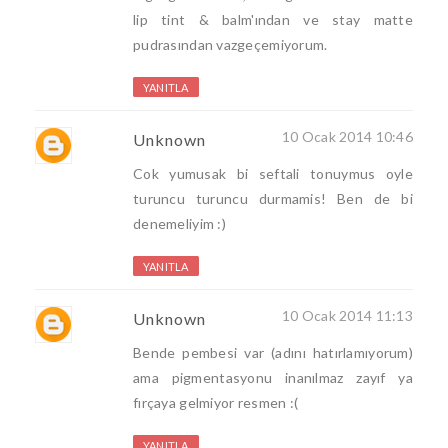
lip tint & balm'ından ve stay matte
pudrasından vazgeçemiyorum.
YANITLA
10 Ocak 2014 10:46
Unknown
Cok yumusak bi seftali tonuymus oyle
turuncu turuncu durmamis! Ben de bi
denemeliyim :)
YANITLA
10 Ocak 2014 11:13
Unknown
Bende pembesi var (adını hatırlamıyorum)
ama pigmentasyonu inanılmaz zayıf ya
fırçaya gelmiyor resmen :(
YANITLA