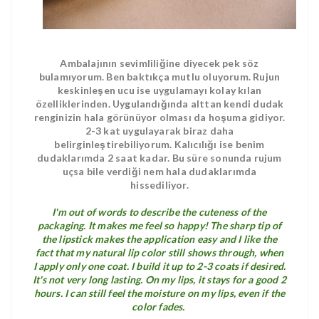
Ambalajının sevimliliğine diyecek pek söz
bulamıyorum. Ben baktıkça mutlu oluyorum. Rujun
keskinleşen ucu ise uygulamayı kolay kılan
özelliklerinden. Uygulandığında alttan kendi dudak
renginizin hala görünüyor olması da hoşuma gidiyor.
2-3 kat uygulayarak biraz daha
belirginleştirebiliyorum. Kalıcılığı ise benim
dudaklarımda 2 saat kadar. Bu süre sonunda rujum
uçsa bile verdiği nem hala dudaklarımda
hissediliyor.
I'm out of words to describe the cuteness of the
packaging. It makes me feel so happy! The sharp tip of
the lipstick makes the application easy and I like the
fact that my natural lip color still shows through, when
I apply only one coat. I build it up to 2-3 coats if desired.
It's not very long lasting. On my lips, it stays for a good 2
hours. I can still feel the moisture on my lips, even if the
color fades.