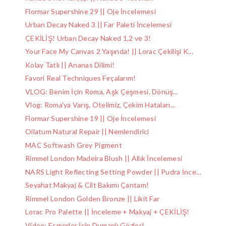
Flormar Supershine 29 || Oje İncelemesi
Urban Decay Naked 3 || Far Paleti İncelemesi
ÇEKİLİŞ! Urban Decay Naked 1,2 ve 3!
Your Face My Canvas 2 Yaşında! || Lorac Çekilişi K...
Kolay Tatlı || Ananas Dilimi!
Favori Real Techniques Fırçalarım!
VLOG: Benim İçin Roma, Aşk Çeşmesi, Dönüş...
Vlog: Roma'ya Varış, Otelimiz, Çekim Hataları...
Flormar Supershine 19 || Oje İncelemesi
Oilatum Natural Repair || Nemlendirici
MAC Softwash Grey Pigment
Rimmel London Madeira Blush || Allık İncelemesi
NARS Light Reflecting Setting Powder || Pudra İnce...
Seyahat Makyaj & Cilt Bakımı Çantam!
Rimmel London Golden Bronze || Likit Far
Lorac Pro Palette || İnceleme + Makyaj + ÇEKİLİŞ!
Video: Esmerler İçin Dumanlı Gözler!