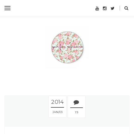
2014
JAN
03
19