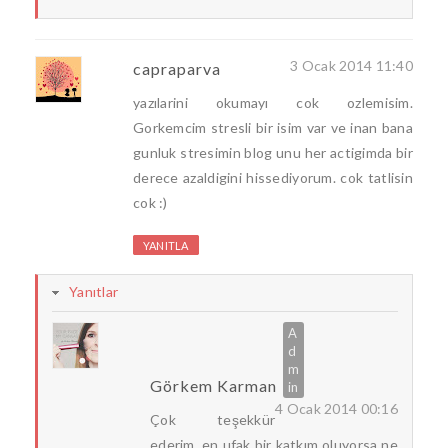
3 Ocak 2014 11:40
capraparva
yazılarini okumayı cok ozlemisim.
Gorkemcim stresli bir isim var ve inan bana
gunluk stresimin blog unu her actigimda bir
derece azaldigini hissediyorum. cok tatlisin
cok :)
YANITLA
Yanıtlar
Görkem Karman
4 Ocak 2014 00:16
Çok teşekkür
ederim, en ufak bir katkım oluyorsa ne