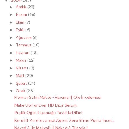
2014
(187)
▼
Aralık
(29)
►
Kasım
(16)
►
Ekim
(7)
►
Eylül
(6)
►
Ağustos
(6)
►
Temmuz
(10)
►
Haziran
(18)
►
Mayıs
(12)
►
Nisan
(13)
►
Mart
(20)
►
Şubat
(24)
►
Ocak
(26)
▼
Flormar Satin Matte - Havana || Oje İncelemesi
Make Up For Ever HD Elixir Serum
Pratik Öğle Kaçamağı: Tavuklu Dilim!
Benefit Porefessional Agent Zero Shine Pudra İncel...
Naked 3 İle Makyaj! || Naked 3 Tutorial!