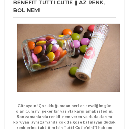
BENEFIT TUTTI CUTIE || AZ RENK,
BOL NEM!
Günaydın! Çocukluğumdan beri en sevdiğim gün
olan Cuma'yı şeker bir yazıyla karşılamak istedim.
Son zamanlarda renkli, nem veren ve dudaklarımı
koruyan, aynı zamanda çok da göze batmayan dudak
renklerine taktığım için Tutti Cutie'nin(*) hakkını