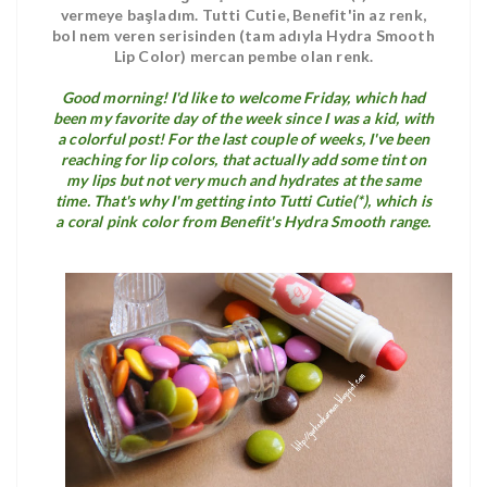
vermeye başladım. Tutti Cutie, Benefit'in az renk,
bol nem veren serisinden (tam adıyla Hydra Smooth
Lip Color) mercan pembe olan renk.
Good morning! I'd like to welcome Friday, which had
been my favorite day of the week since I was a kid, with
a colorful post! For the last couple of weeks, I've been
reaching for lip colors, that actually add some tint on
my lips but not very much and hydrates at the same
time. That's why I'm getting into Tutti Cutie(*), which is
a coral pink color from Benefit's Hydra Smooth range.