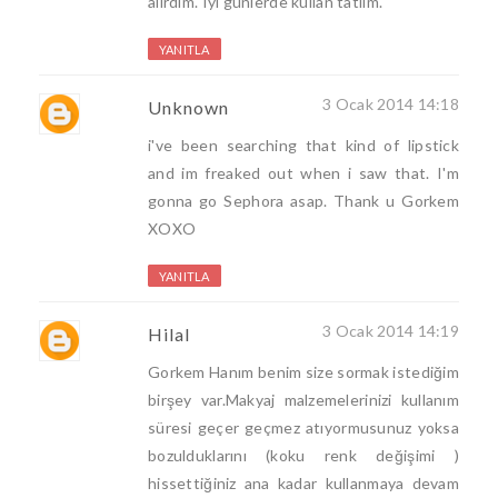
alırdım. Iyi gunlerde kullan tatlim.
YANITLA
3 Ocak 2014 14:18
Unknown
i've been searching that kind of lipstick
and im freaked out when i saw that. I'm
gonna go Sephora asap. Thank u Gorkem
XOXO
YANITLA
3 Ocak 2014 14:19
Hilal
Gorkem Hanım benim size sormak istediğim
birşey var.Makyaj malzemelerinizi kullanım
süresi geçer geçmez atıyormusunuz yoksa
bozulduklarını (koku renk değişimi )
hissettiğiniz ana kadar kullanmaya devam