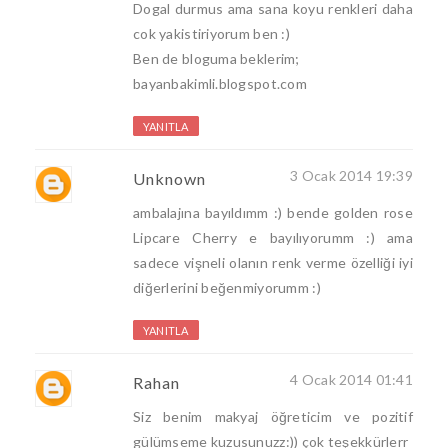
Dogal durmus ama sana koyu renkleri daha
cok yakistiriyorum ben :)
Ben de bloguma beklerim;
bayanbakimli.blogspot.com
YANITLA
3 Ocak 2014 19:39
Unknown
ambalajına bayıldımm :) bende golden rose
Lipcare Cherry e bayılıyorumm :) ama
sadece vişneli olanın renk verme özelliği iyi
diğerlerini beğenmiyorumm :)
YANITLA
4 Ocak 2014 01:41
Rahan
Siz benim makyaj öğreticim ve pozitif
gülümseme kuzusunuzz:)) çok teşekkürlerr