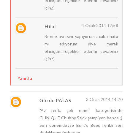
etmiştim.Teşekkür ederim cevabınız
için.:)
4 Ocak 2014 12:58
Hilal
Bende aynısını yapıyorum acaba hata
mı ediyorum diye merak
etmiştim.Teşekkür ederim cevabınız
için.:)
Yanıtla
3 Ocak 2014 14:20
Gözde PALAS
"Az renk, çok nem!" kategorisinde
CLINIQUE Chubby Stick şampiyon bence ;)
Son dönemdeyse Burt's Bees renkli seri
dudaklarımı fetheden...