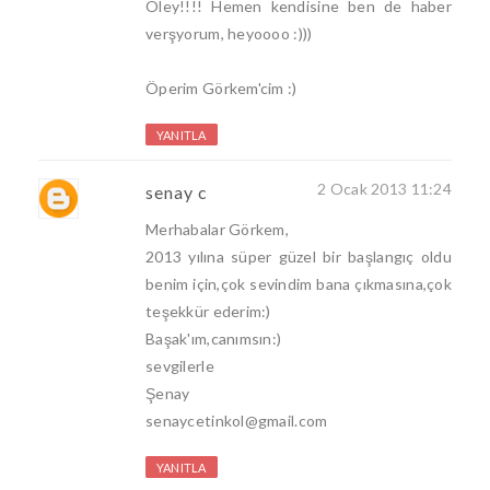
Oley!!!! Hemen kendisine ben de haber
verşyorum, heyoooo :)))
Öperim Görkem'cim :)
YANITLA
2 Ocak 2013 11:24
senay c
Merhabalar Görkem,
2013 yılına süper güzel bir başlangıç oldu
benim için,çok sevindim bana çıkmasına,çok
teşekkür ederim:)
Başak'ım,canımsın:)
sevgilerle
Şenay
senaycetinkol@gmail.com
YANITLA