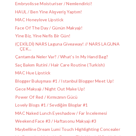
Embryolisse Moisturiser / Nemlendirici!
HAUL / Ben Yine Alışveriş Yaptım!
MAC Honeylove Lipstick
Face Of The Day / Günün Makyajı!
Yine Biz, Yine Nefis Bir Gün!
(ÇEKİLDİ) NARS Laguna Giveaway! // NARS LAGUNA
ÇEK...
Çantamda Neler Var? / What's In My Hand Bag?
Saç Bakım Rutini / Hair Care Routine (Turkish)
MAC Hue Lipstick
Blogger Buluşması #1 / Istanbul Blogger Meet Up!
Gece Makyajı / Night Out Make Up!
Power Of Red / Kırmızının Gücü
Lovely Blogs #1 / Sevdiğim Bloglar #1
MAC Naked Lunch Eyeshadow / Far İncelemesi
Weekend Face #3 / Haftasonu Makyajı #3
Maybelline Dream Lumi Touch Highlighting Concealer