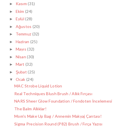
Kasım
(31)
►
Ekim
(24)
►
Eylül
(28)
►
Ağustos
(20)
►
Temmuz
(32)
►
Haziran
(25)
►
Mayıs
(32)
►
Nisan
(30)
►
Mart
(32)
►
Şubat
(25)
►
Ocak
(24)
▼
MAC Strobe Liquid Lotion
Real Techniques Blush Brush / Allık Fırçası
NARS Sheer Glow Foundation / Fondoten İncelemesi
The Balm Allıklar!
Mom's Make Up Bag / Annemin Makyaj Çantası!
Sigma Precision Round (P82) Brush / Fırça Yazısı