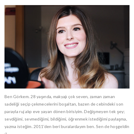
Ben Görkem. 28 yaşında, makyajı çok seven, zaman zaman
sadeliği seçip çekmecelerini boşaltan, bazen de cebindeki son
parayla ruj alıp eve yayan dönen birisiyim. Değişmeyen tek şey;
sevdiğimi, sevmediğimi, bildiğimi, öğrenmek istediğimi paylaşma,
yazma isteğim. 2011'den beri buralardayım ben. Sen de hoşgeldin
:)