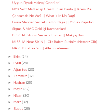
Uygun Fiyatlı Makyaj Önerileri!
NYX Soft Matte Lip Cream - San Paulo || Krem Ruj
Çantamda Ne Var? || What's In My Bag?
Laura Mercier Secret Camouflage || Yoğun Kapatıcı
Sigma & MAC Çekilişi Kazananları!
L'OREAL Studio Secrets Primer || Makyaj Bazı
MISSHA Near SKIN || Cilt Bakım Rutinim (Nemsiz Cilt)
NARS Blush in Sin || Allık İncelemesi
Ekim
(24)
►
Eylül
(28)
►
Ağustos
(20)
►
Temmuz
(32)
►
Haziran
(25)
►
Mayıs
(32)
►
Nisan
(30)
►
Mart
(32)
►
Şubat
(25)
►