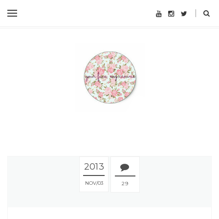
2013
NOV
03
29