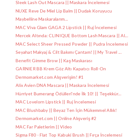
Sleek Lash Out Mascara || Maskara İncelemesi
NUXE Reve De Miel Lip Balm || Dudak Koruyucu
Maybelline Maskaralarım...
MAC Viva Glam GAGA 2 Lipstick || Ruj İncelemesi
Mercek Altında: CLINIQUE Bottom Lash Mascara || Al...
MAC Select Sheer Pressed Powder || Pudra İncelemesi
Seyahat Makyaj & Cilt Bakımı Çantam! || My Travel ...
Benefit Gimme Brow || Kaş Maskarası
GARNIER BB Krem Göz Altı Kapatıcı Roll-On
Dermomarket.com Alışverişim! #1
Alix Avien DNA Mascara || Maskara İncelemesi
Hürriyet Bumerang Ödülleri'nde İlk 10! || Teşekkür...
MAC Lovelorn Lipstick || Ruj İncelemesi
MAC Blushbaby || Beyaz Ten İçin Mükemmel Allık!
Dermomarket.com || Online Alışveriş #2
MAC Far Paletlerim || Video
Sigma F80 - Flat Top Kabuki Brush || Fırça İncelemesi