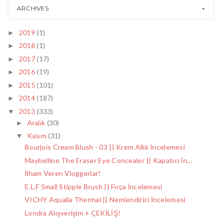
ARCHIVES
2019
(1)
►
2018
(1)
►
2017
(17)
►
2016
(19)
►
2015
(101)
►
2014
(187)
►
2013
(333)
▼
Aralık
(30)
►
Kasım
(31)
▼
Bourjois Cream Blush - 03 || Krem Allık İncelemesi
Maybelline The Eraser Eye Concealer || Kapatıcı İn...
İlham Veren Vloggerlar!
E.L.F Small Stipple Brush || Fırça İncelemesi
VICHY Aqualia Thermal || Nemlendirici İncelemesi
Londra Alışverişim + ÇEKİLİŞ!