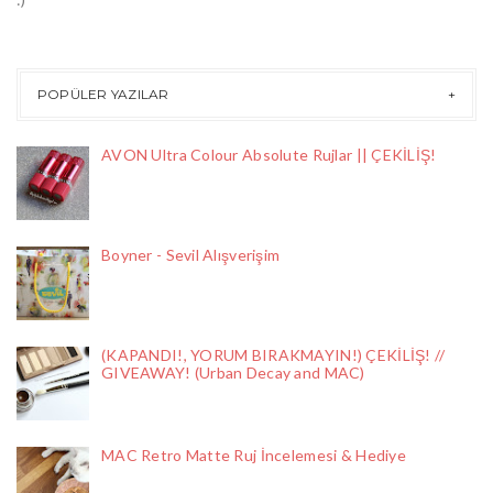
POPÜLER YAZILAR
AVON Ultra Colour Absolute Rujlar || ÇEKİLİŞ!
Boyner - Sevil Alışverişim
(KAPANDI!, YORUM BIRAKMAYIN!) ÇEKİLİŞ! //
GIVEAWAY! (Urban Decay and MAC)
MAC Retro Matte Ruj İncelemesi & Hediye