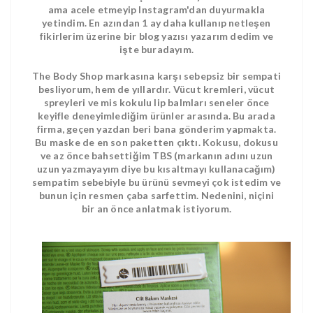
ama acele etmeyip Instagram'dan duyurmakla
yetindim. En azından 1 ay daha kullanıp netleşen
fikirlerim üzerine bir blog yazısı yazarım dedim ve
işte buradayım.
The Body Shop markasına karşı sebepsiz bir sempati
besliyorum, hem de yıllardır. Vücut kremleri, vücut
spreyleri ve mis kokulu lip balmları seneler önce
keyifle deneyimlediğim ürünler arasında. Bu arada
firma, geçen yazdan beri bana gönderim yapmakta.
Bu maske de en son paketten çıktı. Kokusu, dokusu
ve az önce bahsettiğim TBS (markanın adını uzun
uzun yazmayayım diye bu kısaltmayı kullanacağım)
sempatim sebebiyle bu ürünü sevmeyi çok istedim ve
bunun için resmen çaba sarfettim. Nedenini, niçini
bir an önce anlatmak istiyorum.