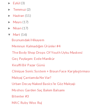
Eylül
(3)
►
Temmuz
(2)
►
Haziran
(11)
►
Mayıs
(17)
►
Nisan
(17)
►
Mart
(16)
▼
Boynumdaki Hikayem
Memnun Kalmadığım Ürünler #4
The Body Shop Drops Of Youth Uyku Maskesi
Geç Paylaşım: Evde Manikür
Keyifli Bir Pazar Günü
Clinique Sonic System + Braun Face Karşılaştırması
Makyaj Çantamda Ne Var?
Urban Decay Naked Basics'le Göz Makyajı
Moshos Garden Saç Bakım Balsamı
Bitenler #3
MAC Ruby Woo Ruj