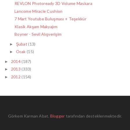
REVLON Photoready 3D Volume Maskara
Lancome Miracle Cushion
7 Mart Youtube Buluşması + Teşekkür
Klasik Akşam Makyajım
Boyner - Sevil Alışverişim
Şubat
(13)
►
Ocak
(15)
►
2014
(187)
►
2013
(333)
►
2012
(154)
►
Görkem Karman Abat.
Blogger
tarafından desteklenmektedir.