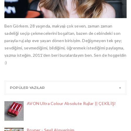
Ben Görkem. 28 yaşında, makyajı çok seven, zaman zaman
sadeliği seçip çekmecelerini boşaltan, bazen de cebindeki son
parayla ruj alıp eve yayan dönen birisiyim. Değişmeyen tek şey;
sevdiğimi, sevmediğimi, bildiğimi, öğrenmek istediğimi paylaşma,
yazma isteğim. 2011'den beri buralardayım ben. Sen de hoşgeldin
:)
POPÜLER YAZILAR
AVON Ultra Colour Absolute Rujlar || ÇEKİLİŞ!
Boyner - Sevil Alışverişim