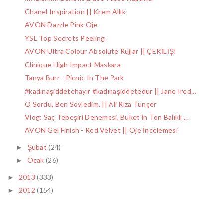
Chanel Inspiration || Krem Allık
AVON Dazzle Pink Oje
YSL Top Secrets Peeling
AVON Ultra Colour Absolute Rujlar || ÇEKİLİŞ!
Clinique High Impact Maskara
Tanya Burr - Picnic In The Park
#kadınaşiddetehayır #kadınaşiddetedur || Jane Ired...
O Sordu, Ben Söyledim. || Ali Rıza Tunçer
Vlog: Saç Tebeşiri Denemesi, Buket'in Ton Balıklı ...
AVON Gel Finish - Red Velvet || Oje İncelemesi
Şubat
(24)
►
Ocak
(26)
►
2013
(333)
►
2012
(154)
►