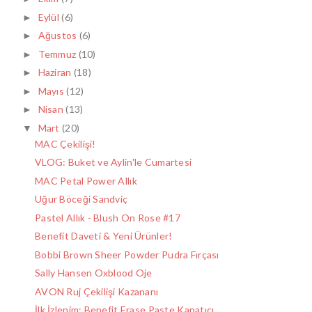
Eylül
(6)
►
Ağustos
(6)
►
Temmuz
(10)
►
Haziran
(18)
►
Mayıs
(12)
►
Nisan
(13)
►
Mart
(20)
▼
MAC Çekilişi!
VLOG: Buket ve Aylin'le Cumartesi
MAC Petal Power Allık
Uğur Böceği Sandviç
Pastel Allık - Blush On Rose #17
Benefit Daveti & Yeni Ürünler!
Bobbi Brown Sheer Powder Pudra Fırçası
Sally Hansen Oxblood Oje
AVON Ruj Çekilişi Kazananı
İlk İzlenim: Benefit Erase Paste Kapatıcı