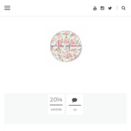
2014
MAR
16
19