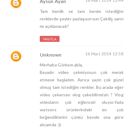
16 Mart 2014 13:44
Aysun Ayan
Tam benlik ve tam benim istediğim
renklerde şeyler paylaşıyorsun.Çekiliş yarın
mı açıklanacak?
YANITLA
16 Mart 2014 13:58
Unknown
Merhaba Görkem abla,
Bayadır video çekmiyosun çok merak
etmeye başladım. Ayrıca yazın çok güzel
olmuş tam istediğim renkler. Bu arada eğer
video çekersen vlog çekebilirmisin ? Vlog
videoların çok eğlenceli oluyor.Yada
watsons ürünlerindeki en çok
beğendiklerini çünkü bende ona göre
alıcamda :))