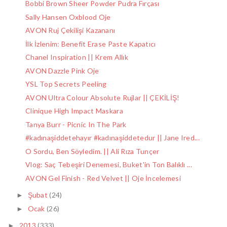
Bobbi Brown Sheer Powder Pudra Fırçası
Sally Hansen Oxblood Oje
AVON Ruj Çekilişi Kazananı
İlk İzlenim: Benefit Erase Paste Kapatıcı
Chanel Inspiration || Krem Allık
AVON Dazzle Pink Oje
YSL Top Secrets Peeling
AVON Ultra Colour Absolute Rujlar || ÇEKİLİŞ!
Clinique High Impact Maskara
Tanya Burr - Picnic In The Park
#kadınaşiddetehayır #kadınaşiddetedur || Jane Ired...
O Sordu, Ben Söyledim. || Ali Rıza Tunçer
Vlog: Saç Tebeşiri Denemesi, Buket'in Ton Balıklı ...
AVON Gel Finish - Red Velvet || Oje İncelemesi
Şubat
(24)
►
Ocak
(26)
►
2013
(333)
►