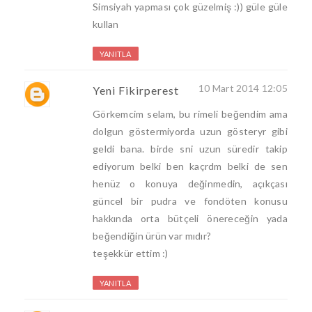
Simsiyah yapması çok güzelmiş :)) güle güle
kullan
YANITLA
10 Mart 2014 12:05
Yeni Fikirperest
Görkemcim selam, bu rimeli beğendim ama
dolgun göstermiyorda uzun gösteryr gibi
geldi bana. birde sni uzun süredir takip
ediyorum belki ben kaçrdm belki de sen
henüz o konuya değinmedin, açıkçası
güncel bir pudra ve fondöten konusu
hakkında orta bütçeli önereceğin yada
beğendiğin ürün var mıdır?
teşekkür ettim :)
YANITLA