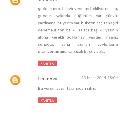
görkem mrb. bi cvb vermenı bekliyorum kaç
gundur. yakında düğünüm var çünkü.
yardımına ıhtıyacım var. buketın saç tebeşiri
denemesi ton balıklı salata başlıklı yazının
altına gereklı açıklamayı yaptım. insanız
sonuçta. sana bunları söylerkene
utanıyorum ama yapacak bırsey yok..
YANITLA
13 Mart 2014 18:04
Unknown
Bu yorum yazar tarafından silindi.
YANITLA