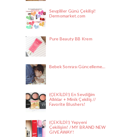
Sevgililer Günü Çekilişi!
Dermomarket.com
Pure Beauty BB Krem
Bebek Sonrası Güncelleme...
(ÇEKİLDİ!) En Sevdiğim
Allıklar + Minik Çekiliş //
Favorite Blushers!
(ÇEKİLDİ!) Yepyeni
Çekilişim! / MY BRAND NEW
GIVEAWAY!