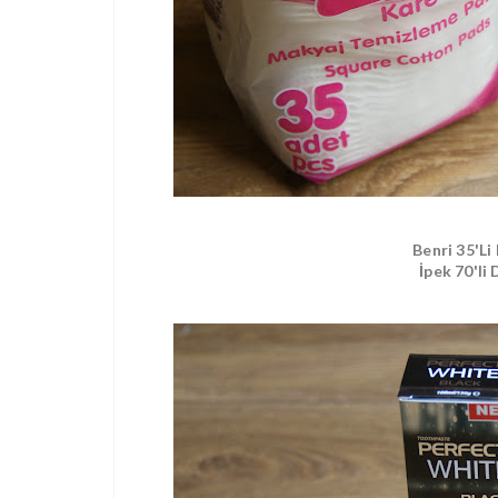
Benri 35'Li
İpek 70'li