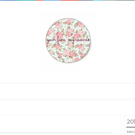
20
MAY