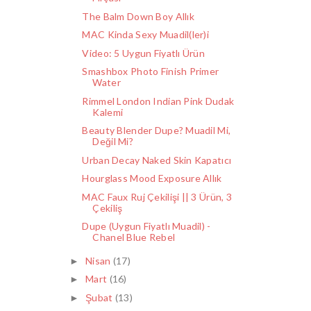
The Balm Down Boy Allık
MAC Kinda Sexy Muadil(ler)i
Video: 5 Uygun Fiyatlı Ürün
Smashbox Photo Finish Primer
Water
Rimmel London Indian Pink Dudak
Kalemi
Beauty Blender Dupe? Muadil Mi,
Değil Mi?
Urban Decay Naked Skin Kapatıcı
Hourglass Mood Exposure Allık
MAC Faux Ruj Çekilişi || 3 Ürün, 3
Çekiliş
Dupe (Uygun Fiyatlı Muadil) -
Chanel Blue Rebel
Nisan
(17)
►
Mart
(16)
►
Şubat
(13)
►