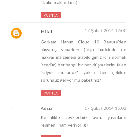
ilk alınacaklardan :)
YANITLA
17 Şubat 2014 12:00
Hilal
Gorkem Hanım Cloud 10 Beauty'den
alışverış yaparken (fırça haricinde de
makyaj malzemesi alabildiğimiz için sormak
istedim) her hangi bir not düşmelerini falan
istiyor musunuz? yoksa her şekilde
sorunsuz geliyor mu paketiniz?
YANITLA
Adsız
17 Şubat 2014 15:02
Kesinlikle zevklerimiz aynı, yayınların
resmen ilham veriyor :)))