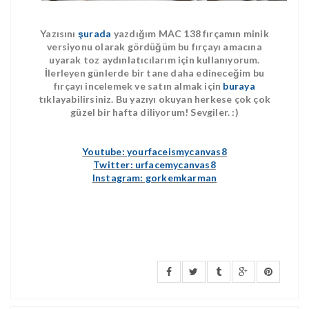
Yazısını
şurada
yazdığım MAC 138 fırçamın minik
versiyonu olarak gördüğüm bu fırçayı amacına
uyarak toz aydınlatıcılarım için kullanıyorum.
İlerleyen günlerde bir tane daha edineceğim bu
fırçayı incelemek ve satın almak için
buraya
tıklayabilirsiniz. Bu yazıyı okuyan herkese çok çok
güzel bir hafta diliyorum! Sevgiler. :)
Youtube: yourfaceismycanvas8
Twitter: urfacemycanvas8
Instagram: gorkemkarman