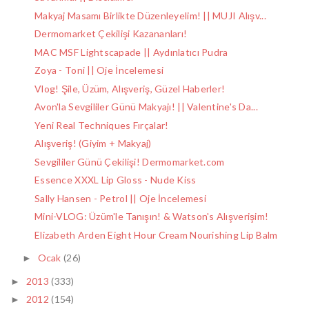
Makyaj Masamı Birlikte Düzenleyelim! || MUJI Alışv...
Dermomarket Çekilişi Kazananları!
MAC MSF Lightscapade || Aydınlatıcı Pudra
Zoya - Toni || Oje İncelemesi
Vlog! Şile, Üzüm, Alışveriş, Güzel Haberler!
Avon'la Sevgililer Günü Makyajı! || Valentine's Da...
Yeni Real Techniques Fırçalar!
Alışveriş! (Giyim + Makyaj)
Sevgililer Günü Çekilişi! Dermomarket.com
Essence XXXL Lip Gloss - Nude Kiss
Sally Hansen - Petrol || Oje İncelemesi
Mini-VLOG: Üzüm'le Tanışın! & Watson's Alışverişim!
Elizabeth Arden Eight Hour Cream Nourishing Lip Balm
Ocak
(26)
►
2013
(333)
►
2012
(154)
►