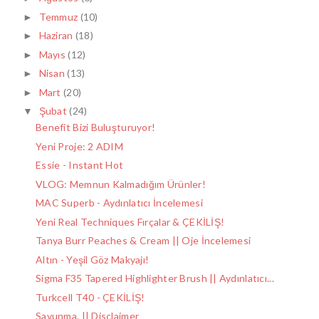
Temmuz
(10)
►
Haziran
(18)
►
Mayıs
(12)
►
Nisan
(13)
►
Mart
(20)
►
Şubat
(24)
▼
Benefit Bizi Buluşturuyor!
Yeni Proje: 2 ADIM
Essie - Instant Hot
VLOG: Memnun Kalmadığım Ürünler!
MAC Superb - Aydınlatıcı İncelemesi
Yeni Real Techniques Fırçalar & ÇEKİLİŞ!
Tanya Burr Peaches & Cream || Oje İncelemesi
Altın - Yeşil Göz Makyajı!
Sigma F35 Tapered Highlighter Brush || Aydınlatıcı...
Turkcell T40 - ÇEKİLİŞ!
Savunma. || Disclaimer