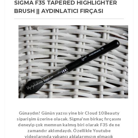
SIGMA F35 TAPERED HIGHLIGHTER
BRUSH || AYDINLATICI FIRÇASI
Günaydın! Günün yazısı yine bir Cloud 10 Beauty
siparişim üzerine olacak. Sigma'nın birkaç fırçasını
deneyip çok memnun kalmış biri olarak F35 de ne
zamandır aklımdaydı. Özellikle Youtube
videolarında yabancı ablalarımızın elmacık