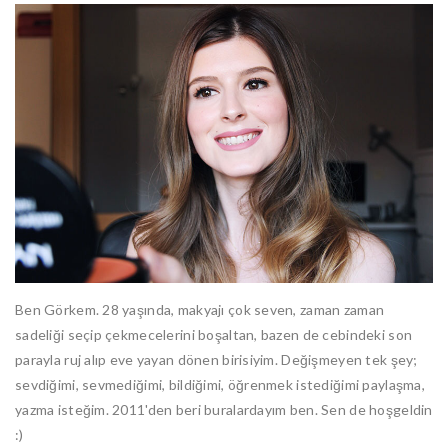
Ben Görkem. 28 yaşında, makyajı çok seven, zaman zaman
sadeliği seçip çekmecelerini boşaltan, bazen de cebindeki son
parayla ruj alıp eve yayan dönen birisiyim. Değişmeyen tek şey;
sevdiğimi, sevmediğimi, bildiğimi, öğrenmek istediğimi paylaşma,
yazma isteğim. 2011'den beri buralardayım ben. Sen de hoşgeldin
:)