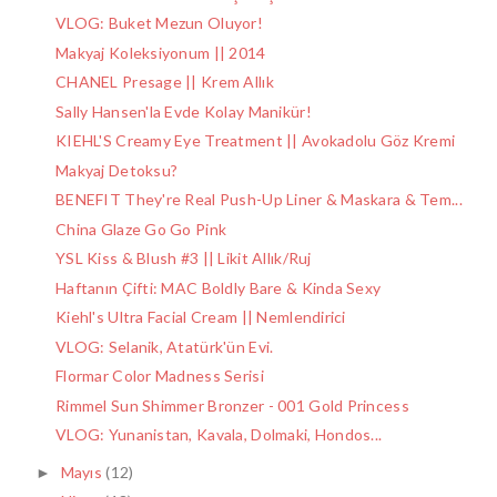
VLOG: Buket Mezun Oluyor!
Makyaj Koleksiyonum || 2014
CHANEL Presage || Krem Allık
Sally Hansen'la Evde Kolay Manikür!
KIEHL'S Creamy Eye Treatment || Avokadolu Göz Kremi
Makyaj Detoksu?
BENEFIT They're Real Push-Up Liner & Maskara & Tem...
China Glaze Go Go Pink
YSL Kiss & Blush #3 || Likit Allık/Ruj
Haftanın Çifti: MAC Boldly Bare & Kinda Sexy
Kiehl's Ultra Facial Cream || Nemlendirici
VLOG: Selanik, Atatürk'ün Evi.
Flormar Color Madness Serisi
Rimmel Sun Shimmer Bronzer - 001 Gold Princess
VLOG: Yunanistan, Kavala, Dolmaki, Hondos...
Mayıs
(12)
►