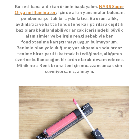
Bu seti bana aldırtan ürünle başlayalım.
NARS Super
Orgasm Illuminator
; içinde altın yansımalar bulunan,
pembemsi şeftali bir aydınlatıcı. Bu ürün; allık,
aydınlatıcı ve hatta fondotene karıştırılarak ışıltılı
baz olarak kullanılabiliyor ancak içerisindeki büyük
altın simler ve belirgin rengi sebebiyle ben
fondotenime karıştırmayı uygun bulmuyorum.
Benimle olan yolculuğuna; yaz akşamlarında bronz
tenime biraz parıltı katmak istediğimde, allığımın
üzerine kullanacağım bir ürün olarak devam edecek.
Minik not: Renk bronz ten için muazzam ancak sim
sevmiyorsanız, almayın.