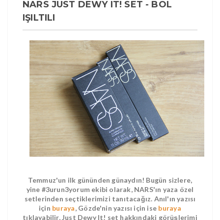
NARS JUST DEWY IT! SET - BOL
IŞILTILI
Temmuz'un ilk gününden günaydın! Bugün sizlere,
yine #3urun3yorum ekibi olarak, NARS'ın yaza özel
setlerinden seçtiklerimizi tanıtacağız. Anıl'ın yazısı
için
buraya
, Gözde'nin yazısı için ise
buraya
tıklayabilir, Just Dewy It! set hakkındaki görüşlerimi