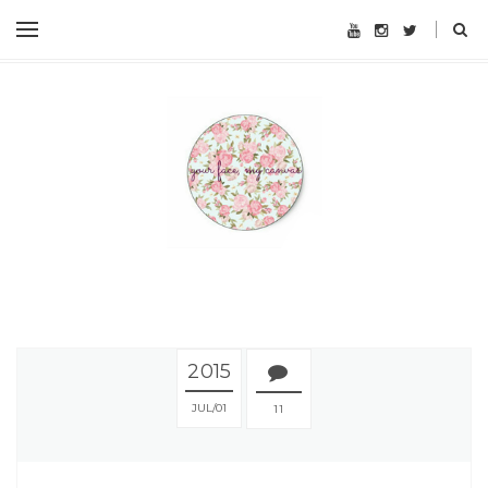
2015
JUL
01
11