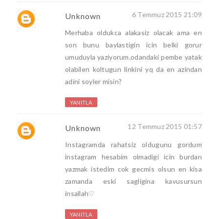
6 Temmuz 2015 21:09
Unknown
Merhaba oldukca alakasiz olacak ama en
son bunu baylastigin icin belki gorur
umuduyla yaziyorum.odandaki pembe yatak
olabilen koltugun linkini yq da en azindan
adini soyler misin?
YANITLA
12 Temmuz 2015 01:57
Unknown
Instagramda rahatsiz oldugunu gordum
instagram hesabim olmadigi icin burdan
yazmak istedim cok gecmis olsun en kisa
zamanda eski sagligina kavusursun
insallah♡
YANITLA