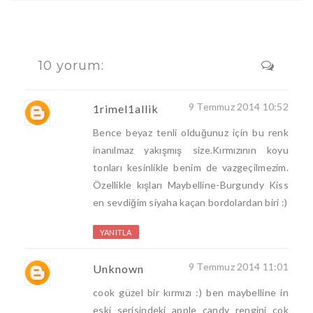
10 yorum:
9 Temmuz 2014 10:52
1rimel1allik
Bence beyaz tenli olduğunuz için bu renk
inanılmaz yakışmış size.Kırmızının koyu
tonları kesinlikle benim de vazgeçilmezim.
Özellikle kışları Maybelline-Burgundy Kiss
en sevdiğim siyaha kaçan bordolardan biri :)
YANITLA
9 Temmuz 2014 11:01
Unknown
cook güzel bir kırmızı :) ben maybelline in
eski serisindeki apple candy rengini çok