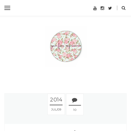
2014
JUL
09
10