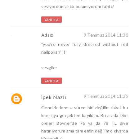
seviyordum artık bulamıyorum tabi :/
YANITLA
Adsız
9 Temmuz 2014 11:30
"you're never fully dressed without red
nailpolish" :)
sevgiler
YANITLA
9 Temmuz 2014 11:35
İpek Nazlı
Genelde kırmızı süren biri değilim fakat bu
kırmızıya gerçekten bayıldım. Bu arada Dior
ojeleri Boyner'de 76 ya da 78 TL diye
hatırlıyorum ama tam emin değilim o civarda
bir şeydi. :)