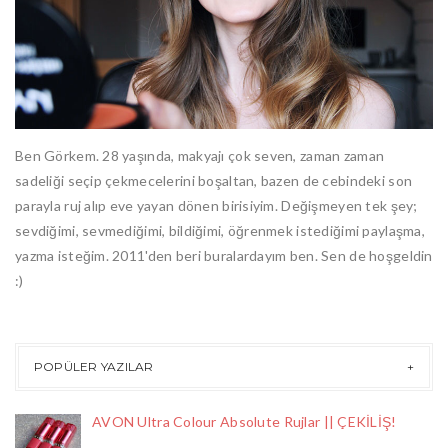
Ben Görkem. 28 yaşında, makyajı çok seven, zaman zaman
sadeliği seçip çekmecelerini boşaltan, bazen de cebindeki son
parayla ruj alıp eve yayan dönen birisiyim. Değişmeyen tek şey;
sevdiğimi, sevmediğimi, bildiğimi, öğrenmek istediğimi paylaşma,
yazma isteğim. 2011'den beri buralardayım ben. Sen de hoşgeldin
:)
POPÜLER YAZILAR
AVON Ultra Colour Absolute Rujlar || ÇEKİLİŞ!