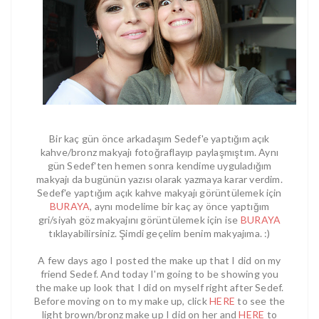
Bir kaç gün önce arkadaşım Sedef'e yaptığım açık
kahve/bronz makyajı fotoğraflayıp paylaşmıştım. Aynı
gün Sedef'ten hemen sonra kendime uyguladığım
makyajı da bugünün yazısı olarak yazmaya karar verdim.
Sedef'e yaptığım açık kahve makyajı görüntülemek için
BURAYA
, aynı modelime bir kaç ay önce yaptığım
gri/siyah göz makyajını görüntülemek için ise
BURAYA
tıklayabilirsiniz. Şimdi geçelim benim makyajıma. :)
A few days ago I posted the make up that I did on my
friend Sedef. And today I'm going to be showing you
the make up look that I did on myself right after Sedef.
Before moving on to my make up, click
HERE
to see the
light brown/bronz make up I did on her and
HERE
to