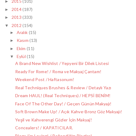
2015
(101)
►
2014
(187)
►
2013
(333)
►
2012
(154)
▼
Aralık
(15)
►
Kasım
(13)
►
Ekim
(11)
►
Eylül
(15)
▼
A Brand New Wishlist / Yepyeni Bir Dilek Listesi
Ready For Rome! / Roma ve Makyaj Çantam!
Weekend Post / Haftasonum!
Real Techniques Brushes & Review / Detaylı Yazı
Dream HAUL! (Real Techniques) / HEPSİ BENİM!
Face Of The Other Day! / Geçen Günün Makyajı!
Soft Brown Make Up! / Açık Kahve-Bronz Göz Makyajı!
Yeşil ve Kahverengi Gözler İçin Makyaj!
Concealers! / KAPATICILAR.
Blogs I'm Loving! / Beğendiğim Bloglar!