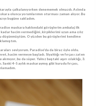
skarayla çalkalanıyorken denememek olmazdı. Aslında
kara olunca yorumlarımın oturması zaman alıyor. Bu
azıyı bugüne sakladım.
Paradise maskara hakkındaki görüşlerim ambalaj ilk
 kadar hacim vermediğini, kirpiklerimi uzun ama cılız
unu düşünmüştüm. O yüzden bu görüşlerimi kendime
klamıştım.
raları seviyorum. Paradise'da da biraz öyle oldu.
vet, hacim vermeye başladı. Siyahlığı ve fırçası zaten
akmıyor, bu da süper. Yalnız baştaki aşırı ıslaklığı, 3.
. Sanki 4-5 aylık maskaraymış gibi kurudu fırçası,
nlamadım.