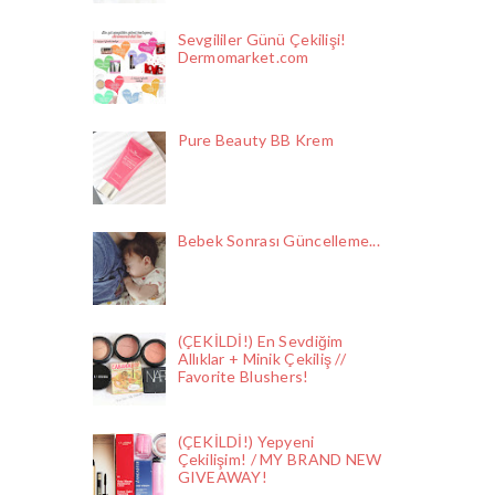
Sevgililer Günü Çekilişi!
Dermomarket.com
Pure Beauty BB Krem
Bebek Sonrası Güncelleme...
(ÇEKİLDİ!) En Sevdiğim
Allıklar + Minik Çekiliş //
Favorite Blushers!
(ÇEKİLDİ!) Yepyeni
Çekilişim! / MY BRAND NEW
GIVEAWAY!