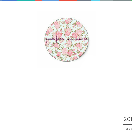
20
DEC