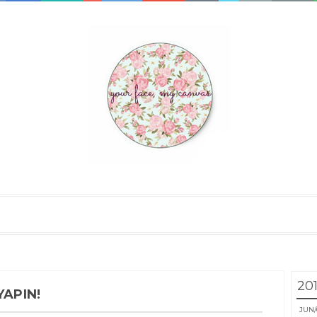
20
YAPIN!
JUN