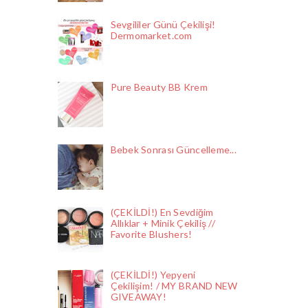
Sevgililer Günü Çekilişi!
Dermomarket.com
Pure Beauty BB Krem
Bebek Sonrası Güncelleme...
(ÇEKİLDİ!) En Sevdiğim
Allıklar + Minik Çekiliş //
Favorite Blushers!
(ÇEKİLDİ!) Yepyeni
Çekilişim! / MY BRAND NEW
GIVEAWAY!