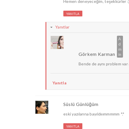
Hemen deneyeceğim, teşekkürler :
YANITLA
Yanıtlar
Görkem Karman
Bende de aynı problem var a
Yanıtla
Süslü Günlüğüm
eski yazılarına bayıldııımmmmm *.*
YANITLA