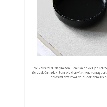
Ve karışımı dudağımızda 5 dakika bekletip sildikte
Bu dudağımızdaki tüm ölü deriyi atıyor, yumuşacık 
dolaşımı arttırıyor ve dudaklarımızın