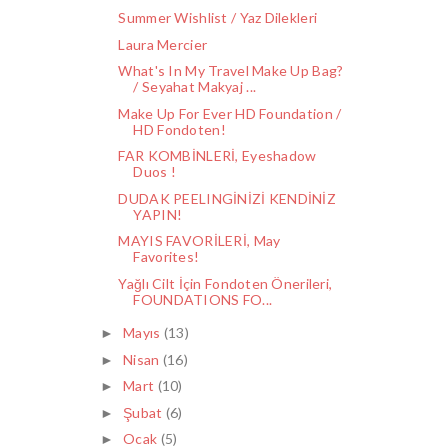
Summer Wishlist / Yaz Dilekleri
Laura Mercier
What's In My Travel Make Up Bag?
/ Seyahat Makyaj ...
Make Up For Ever HD Foundation /
HD Fondoten!
FAR KOMBİNLERİ, Eyeshadow
Duos !
DUDAK PEELINGİNİZİ KENDİNİZ
YAPIN!
MAYIS FAVORİLERİ, May
Favorites!
Yağlı Cilt İçin Fondoten Önerileri,
FOUNDATIONS FO...
Mayıs
(13)
►
Nisan
(16)
►
Mart
(10)
►
Şubat
(6)
►
Ocak
(5)
►