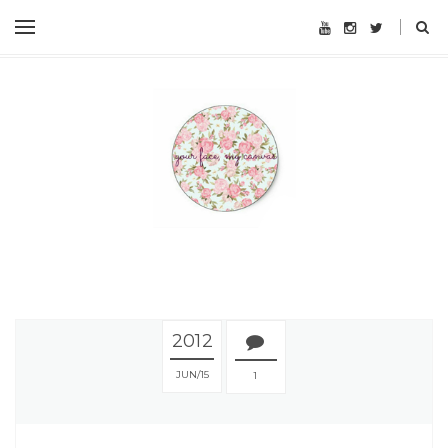
2012
JUN
15
1