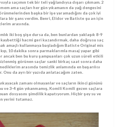
yısıyla saçımın tek bir teli yağlandıysa dışarı çıkmam. 2
rüşmem ama saçları her gün yıkamanın da yağ dengesini
örünmelerinden başka bir işe yaramadığını da çok iyi
ara bir şans verdim. Benri, Elidor ve Batiste şu an için
lerim arasında.
amlık iki boş şişe dursa da, ben bunlardan yaklaşık 8-9
ü, kaybettiği hacmi geri kazandırmak, daha doğrusu saç
mak amaçlı kullanmaya başladığım Batiste Original mis
ıkıp, 10 dakika sonra parmaklarımla masaj yapar gibi
or ancak ben bu kuru şampuanları çok uzun süreli etkili
mizlenmiş görünen saçlar sanki birkaç saat sonra daha
nediklerim arasında temizlik anlamında en başarılısı
. Onu da ayrı bir yazıda anlatacağım zaten.
 yıkayacak zamanı olmayanlar ve saçların ikinci gününü
u ve 3-4 gün yıkanmamış, Komili Komili gezen saçlara
puan dosyasını şimdilik kapatıyorum. Hiçbir şey su ve
n yerini tutamaz.