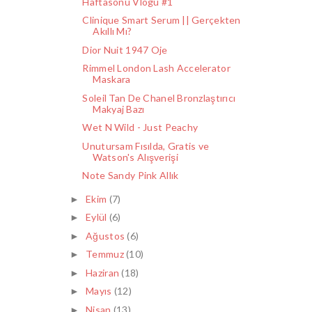
Haftasonu Vlogu #1
Clinique Smart Serum || Gerçekten
Akıllı Mı?
Dior Nuit 1947 Oje
Rimmel London Lash Accelerator
Maskara
Soleil Tan De Chanel Bronzlaştırıcı
Makyaj Bazı
Wet N Wild - Just Peachy
Unutursam Fısılda, Gratis ve
Watson's Alışverişi
Note Sandy Pink Allık
Ekim
(7)
►
Eylül
(6)
►
Ağustos
(6)
►
Temmuz
(10)
►
Haziran
(18)
►
Mayıs
(12)
►
Nisan
(13)
►