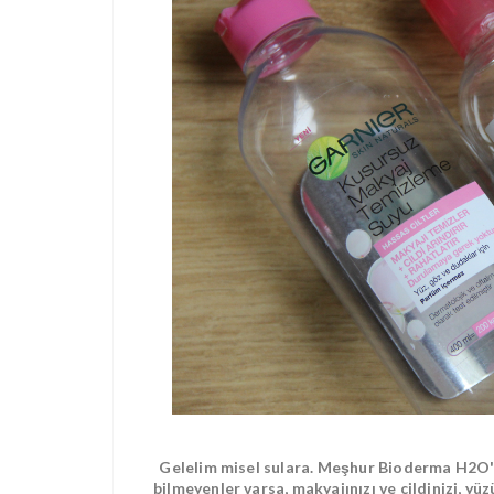
Gelelim misel sulara. Meşhur Bioderma H2O
bilmeyenler varsa, makyajınızı ve cildinizi, 