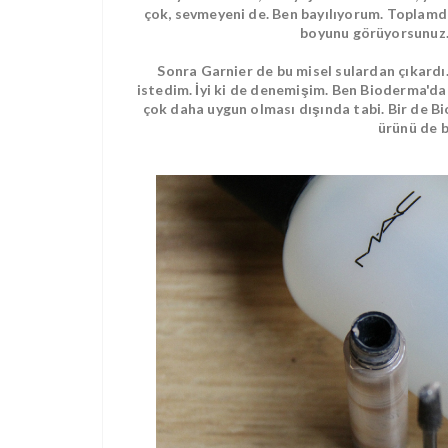
çok, sevmeyeni de. Ben bayılıyorum. Toplamda 
boyunu görüyorsunuz. 
Sonra Garnier de bu misel sulardan çıkardı.
istedim. İyi ki de denemişim. Ben Bioderma'd
çok daha uygun olması dışında tabi. Bir de Bi
ürünü de b