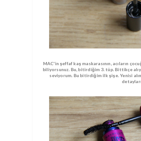
MAC'in şeffaf kaş maskarasının, acıların çoc
biliyorsunuz. Bu, bitirdiğim 3. tüp. Bittikçe al
seviyorum. Bu bitirdiğim ilk şişe. Yenisi al
detaylar