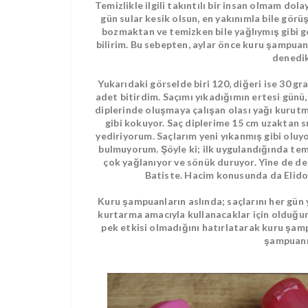
Temizlikle ilgili takıntılı bir insan olmam dola
gün sular kesik olsun, en yakınımla bile gö
bozmaktan ve temizken bile yağlıymış gibi g
bilirim. Bu sebepten, aylar önce kuru şampuanl
denedik
Yukarıdaki görselde biri 120, diğeri ise 30 gr
adet bitirdim. Saçımı yıkadığımın ertesi gün
diplerinde oluşmaya çalışan olası yağı kurut
gibi kokuyor. Saç diplerime 15 cm uzaktan s
yediriyorum. Saçlarım yeni yıkanmış gibi oluy
bulmuyorum. Şöyle ki; ilk uygulandığında te
çok yağlanıyor ve sönük duruyor. Yine de de
Batiste. Hacim konusunda da Elidor
Kuru şampuanların aslında; saçlarını her gün
kurtarma amacıyla kullanacaklar için olduğun
pek etkisi olmadığını hatırlatarak kuru şam
şampuanı