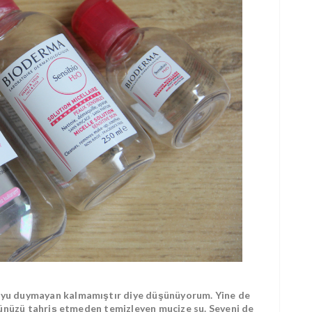
'yu duymayan kalmamıştır diye düşünüyorum. Yine de
yüzünüzü tahriş etmeden temizleyen mucize su. Seveni de