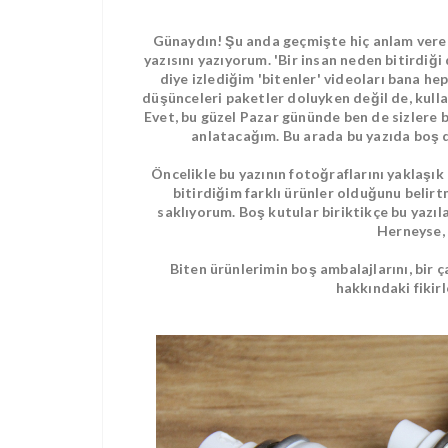
Günaydın! Şu anda geçmişte hiç anlam verem
yazısını yazıyorum. 'Bir insan neden bitirdiğ
diye izlediğim 'bitenler' videoları bana hep g
düşünceleri paketler doluyken değil de, kull
Evet, bu güzel Pazar gününde ben de sizlere b
anlatacağım. Bu arada bu yazıda boş 
Öncelikle bu yazının fotoğraflarını yaklaşık
bitirdiğim farklı ürünler olduğunu belirt
saklıyorum. Boş kutular biriktikçe bu yazıl
Herneyse,
Biten ürünlerimin boş ambalajlarını, bir 
hakkındaki fikirl