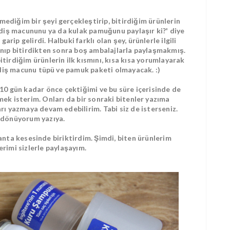
ediğim bir şeyi gerçekleştirip, bitirdiğim ürünlerin
i diş macununu ya da kulak pamuğunu paylaşır ki?' diye
arip gelirdi. Halbuki farklı olan şey, ürünlerle ilgili
anıp bitirdikten sonra boş ambalajlarla paylaşmakmış.
itirdiğim ürünlerin ilk kısmını, kısa kısa yorumlayarak
diş macunu tüpü ve pamuk paketi olmayacak. :)
 10 gün kadar önce çektiğimi ve bu süre içerisinde de
mek isterim. Onları da bir sonraki bitenler yazıma
arı yazmaya devam edebilirim. Tabi siz de isterseniz.
 dönüyorum yazıya.
çanta kesesinde biriktirdim. Şimdi, biten ürünlerim
erimi sizlerle paylaşayım.