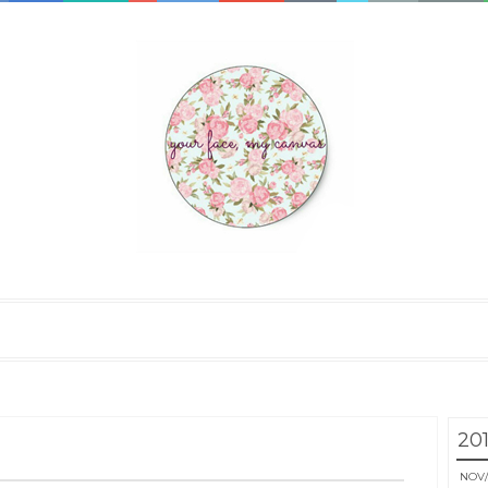
20
NOV